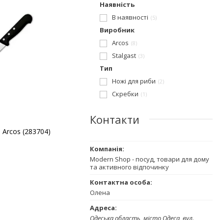
Наявність
В наявності
5
Виробник
Arcos
8
Stalgast
3
Тип
Ножі для риби
2
Скребки
1
Контакти
 Arcos (283704)
Modern Shop - посуд, товари для дому
та активного відпочинку
Олена
Одеська область, місто Одеса, вул.