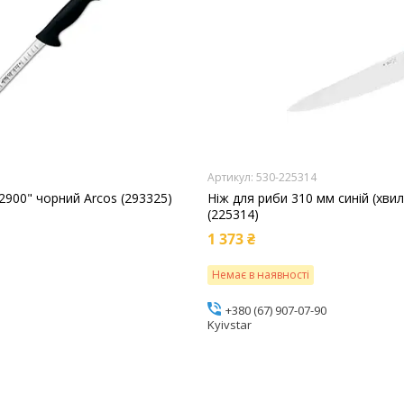
530-225314
2900" чорний Arcos (293325)
Ніж для риби 310 мм синій (хвил
(225314)
1 373 ₴
Немає в наявності
+380 (67) 907-07-90
Kyivstar