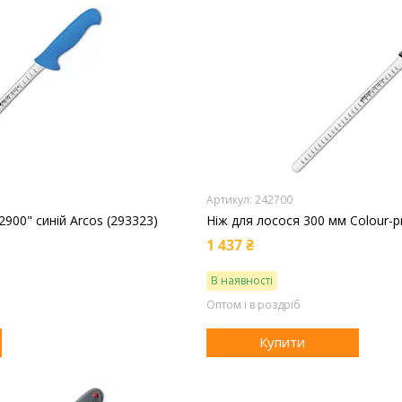
242700
2900" синій Arcos (293323)
Ніж для лосося 300 мм Colour-pr
1 437 ₴
В наявності
Оптом і в роздріб
Купити