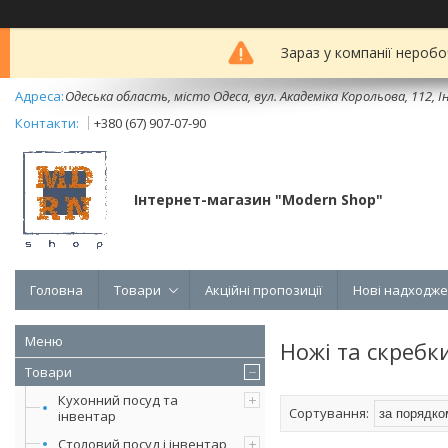
Зараз у компанії неробо
Одеська область, місто Одеса, вул. Академіка Корольова, 112, Ін
+380 (67) 907-07-90
Інтернет-магазин "Modern Shop"
Головна
Товари
Акційні пропозиції
Нові надходж
Ножі та скребк
Товари
Кухонний посуд та
інвентар
Столовий посуд і інвентар