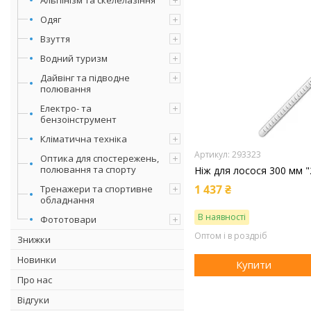
Одяг
Взуття
Водний туризм
Дайвінг та підводне
полювання
Електро- та
бензоінструмент
Кліматична техніка
293323
Оптика для спостережень,
полювання та спорту
Ніж для лосося 300 мм "
1 437 ₴
Тренажери та спортивне
обладнання
В наявності
Фототовари
Оптом і в роздріб
Знижки
Новинки
Купити
Про нас
Відгуки