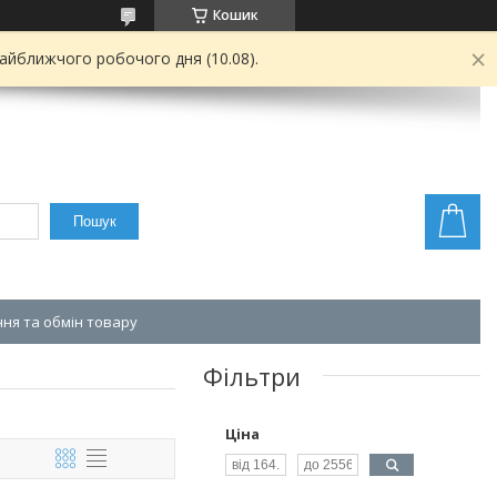
Кошик
найближчого робочого дня (10.08).
Пошук
ня та обмін товару
Фільтри
Ціна