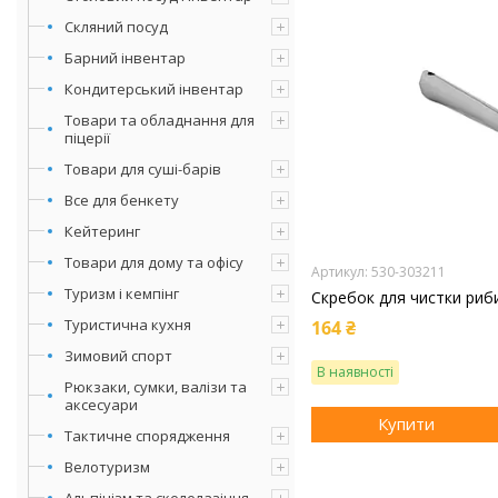
Скляний посуд
Барний інвентар
Кондитерський інвентар
Товари та обладнання для
піцерії
Товари для суші-барів
Все для бенкету
Кейтеринг
Товари для дому та офісу
530-303211
Туризм і кемпінг
Скребок для чистки риби
Туристична кухня
164 ₴
Зимовий спорт
В наявності
Рюкзаки, сумки, валізи та
аксесуари
Купити
Тактичне спорядження
Велотуризм
Альпінізм та скелелазіння