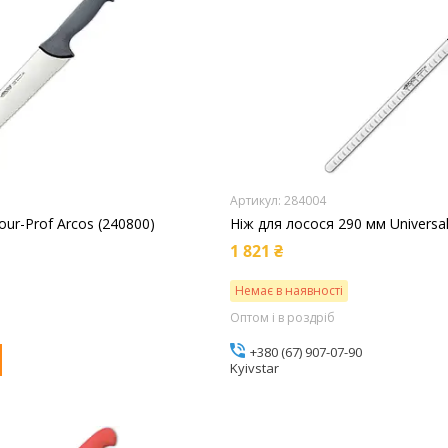
284004
our-Prof Arcos (240800)
Ніж для лосося 290 мм Universal
1 821 ₴
Немає в наявності
Оптом і в роздріб
+380 (67) 907-07-90
Kyivstar