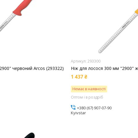
293300
2900" червоний Arcos (293322)
Ніж для лосося 300 мм "2900" ж
1 437 ₴
Немає в наявності
Оптом і в роздріб
+380 (67) 907-07-90
Kyivstar