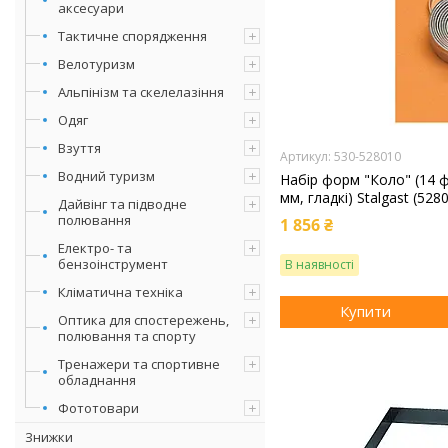
аксесуари
Тактичне спорядження
Велотуризм
Альпінізм та скелелазіння
Одяг
Взуття
530-528010
Водний туризм
Набір форм "Коло" (14 ф
мм, гладкі) Stalgast (528
Дайвінг та підводне
полювання
1 856 ₴
Електро- та
бензоінструмент
В наявності
Кліматична техніка
Купити
Оптика для спостережень,
полювання та спорту
Тренажери та спортивне
обладнання
Фототовари
Знижки