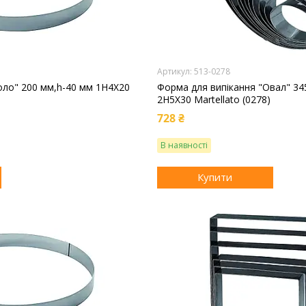
513-0278
оло" 200 мм,h-40 мм 1H4X20
Форма для випікання "Овал" 34
2H5X30 Martellato (0278)
728 ₴
В наявності
Купити