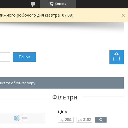
Кошик
ижчого робочого дня (завтра, 07.08).
Пошук
ня та обмін товару
Фільтри
Ціна