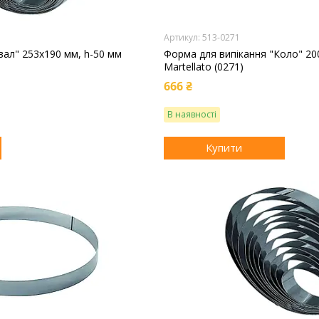
513-0271
вал" 253х190 мм, h-50 мм
Форма для випікання "Коло" 20
Martellato (0271)
666 ₴
В наявності
Купити