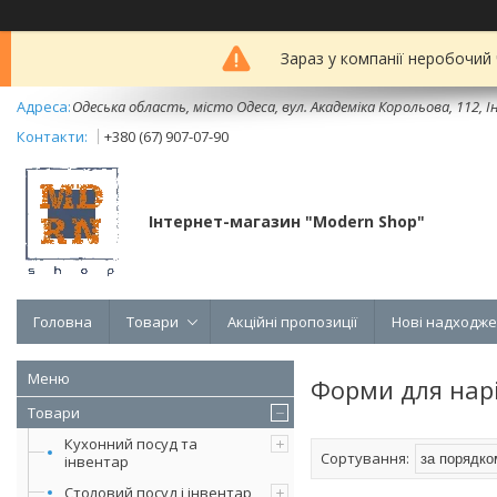
Зараз у компанії неробочий
Одеська область, місто Одеса, вул. Академіка Корольова, 112, Ін
+380 (67) 907-07-90
Інтернет-магазин "Modern Shop"
Головна
Товари
Акційні пропозиції
Нові надходж
Форми для нарі
Товари
Кухонний посуд та
інвентар
Столовий посуд і інвентар