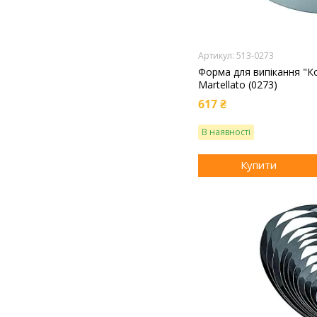
513-0273
Форма для випікання "К
Martellato (0273)
617 ₴
В наявності
Купити