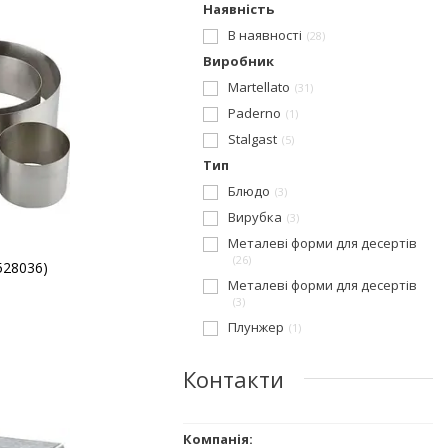
Наявність
В наявності
28
Виробник
Martellato
31
Paderno
1
Stalgast
5
Тип
Блюдо
3
Вирубка
3
Металеві форми для десертів
26
528036)
Металеві форми для десертів
3
Плунжер
1
Контакти