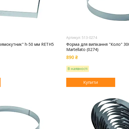
513-0274
рямокутник" h-50 мм RETH5
Форма для випікання "Коло" 30
Martellato (0274)
890 ₴
В наявності
Купити