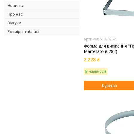
Новинки
Про нас
Відгуки
Розмірні таблиці
513-0282
Форма для випікання "П
Martellato (0282)
2 228 ₴
В наявності
Купити