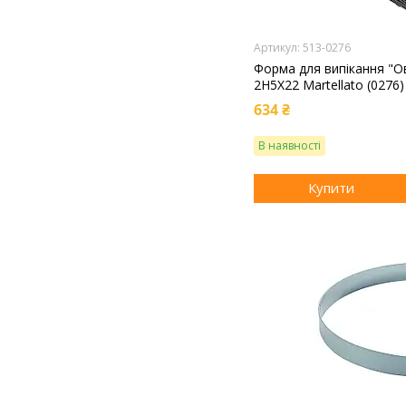
513-0276
Форма для випікання "О
2H5X22 Martellato (0276)
634 ₴
В наявності
Купити