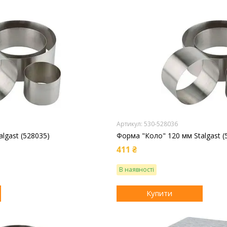
530-528036
lgast (528035)
Форма "Коло" 120 мм Stalgast (
411 ₴
В наявності
Купити