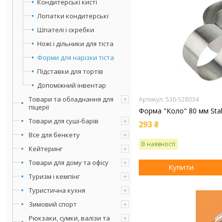
Кондитерські кисті
Лопатки кондитерські
Шпателі і скребки
Ножі і дільники для тіста
Форми для нарізки тіста
Підставки для тортів
Допоміжний інвентар
Товари та обладнання для
530-528034
піцерії
Форма "Коло" 80 мм Stal
Товари для суші-барів
293 ₴
Все для бенкету
В наявності
Кейтеринг
Товари для дому та офісу
Купити
Туризм і кемпінг
Туристична кухня
Зимовий спорт
Рюкзаки, сумки, валізи та