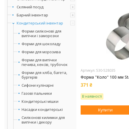
Скляний посуд
Барний інвентар
Кондитерський інвентар
Форми силіконові для
випічки і заморозки
Форми для шоколаду
Форми для морозива
Форми для випічки
печива, кексів, трубочок
530-528035
Форми для хліба, багета,
Форма "Коло" 100 мм Sta
бургерів
371 ₴
Сифони кулінарні
Газові пальники
В наявності
Кондитерські мішки
Насадки кондитерські
Купити
Силіконові килимки для
випічки і декору