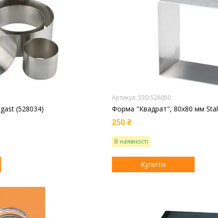
530-528050
gast (528034)
Форма "Квадрат", 80х80 мм Stal
250 ₴
В наявності
Купити