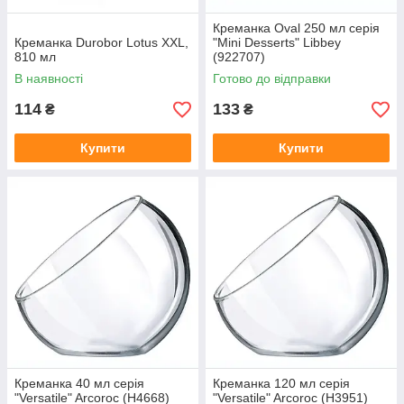
Креманка Oval 250 мл серія
Креманка Durobor Lotus XXL,
"Mini Desserts" Libbey
810 мл
(922707)
В наявності
Готово до відправки
114
133
₴
₴
Купити
Купити
Креманка 40 мл серія
Креманка 120 мл серія
"Versatile" Arcoroc (H4668)
"Versatile" Arcoroc (H3951)