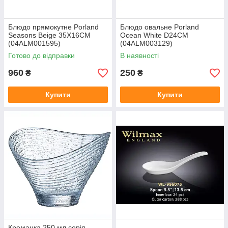
Блюдо прямокутне Porland
Блюдо овальне Porland
Seasons Beige 35Х16CM
Ocean White D24CM
(04ALM001595)
(04ALM003129)
Готово до відправки
В наявності
960
250
₴
₴
Купити
Купити
Креманка 250 мл серія