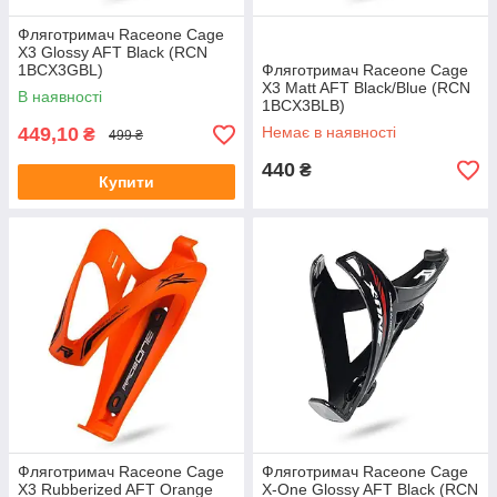
Фляготримач Raceone Cage
X3 Glossy AFT Black (RCN
1BCX3GBL)
Фляготримач Raceone Cage
X3 Matt AFT Black/Blue (RCN
В наявності
1BCX3BLB)
449,10
Немає в наявності
₴
499 ₴
440
₴
Купити
Фляготримач Raceone Cage
Фляготримач Raceone Cage
X3 Rubberized AFT Orange
X-One Glossy AFT Black (RCN