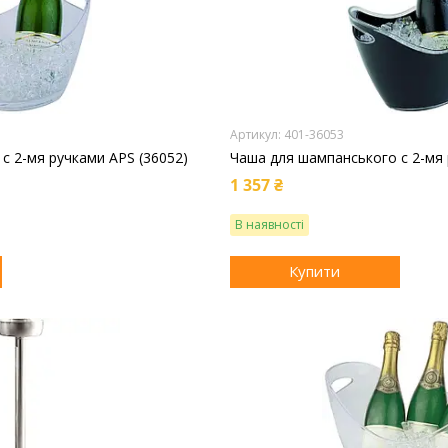
401-36053
с 2-мя ручками APS (36052)
Чаша для шампанського с 2-мя 
1 357 ₴
В наявності
Купити