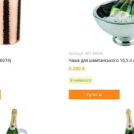
401-36044
36074)
Чаша для шампанського 10,5 л 
6 240 ₴
В наявності
Купити