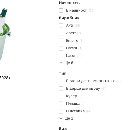
Наявність
В наявності
36
Виробник
APS
36
Abert
2
Empire
3
Forest
1
Lacor
19
Ще 6
Тип
6028)
Ведери для шампанського
3
Відерце для льоду
9
Кулер
3
Пляшка
4
Підставка
6
Ще 1
Вид