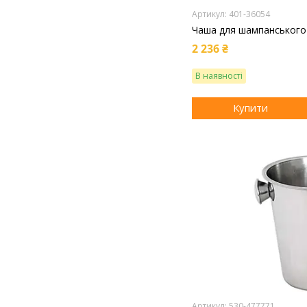
401-36054
Чаша для шампанського 
2 236 ₴
В наявності
Купити
530-477771