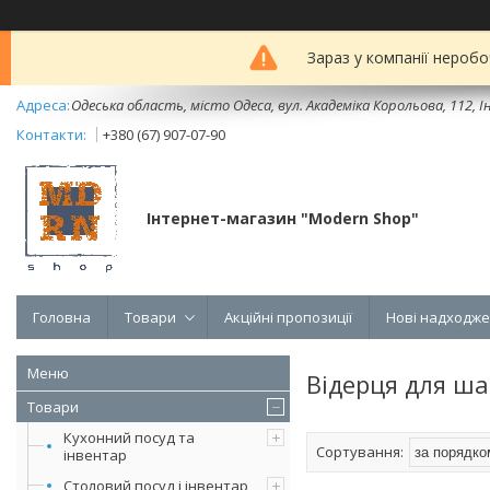
Зараз у компанії неробо
Одеська область, місто Одеса, вул. Академіка Корольова, 112, Ін
+380 (67) 907-07-90
Інтернет-магазин "Modern Shop"
Головна
Товари
Акційні пропозиції
Нові надходж
Відерця для ша
Товари
Кухонний посуд та
інвентар
Столовий посуд і інвентар