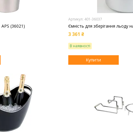
401-36037
 APS (36021)
Ємність для зберігання льоду н
3 361 ₴
В наявності
Купити