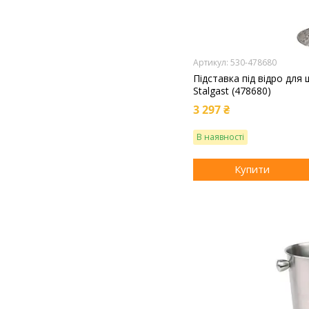
530-478680
Підставка під відро для
Stalgast (478680)
3 297 ₴
В наявності
Купити