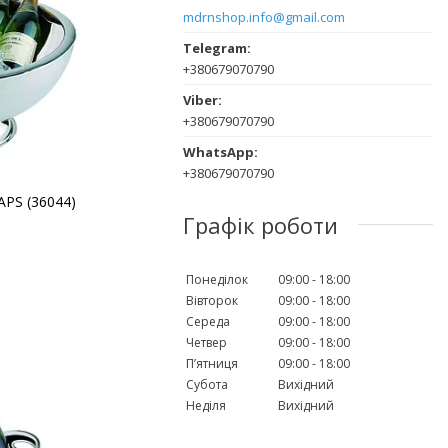
mdrnshop.info@gmail.com
+380679070790
+380679070790
+380679070790
APS (36044)
Графік роботи
Понеділок
09:00
18:00
Вівторок
09:00
18:00
Середа
09:00
18:00
Четвер
09:00
18:00
Пʼятниця
09:00
18:00
Субота
Вихідний
Неділя
Вихідний