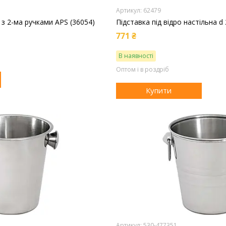
62479
з 2-ма ручками APS (36054)
Підставка під відро настільна d 
771 ₴
В наявності
Оптом і в роздріб
Купити
530-477351