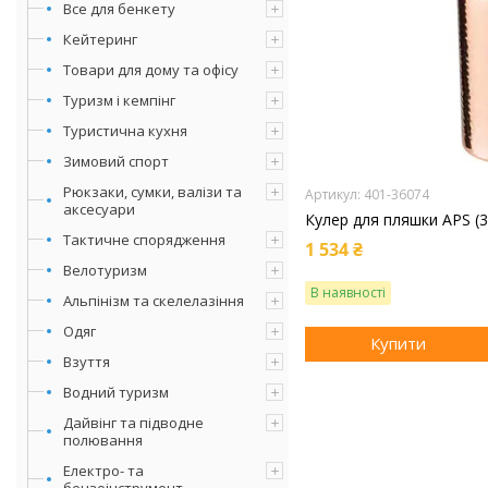
Все для бенкету
Кейтеринг
Товари для дому та офісу
Туризм і кемпінг
Туристична кухня
Зимовий спорт
Рюкзаки, сумки, валізи та
401-36074
аксесуари
Кулер для пляшки APS (
Тактичне спорядження
1 534 ₴
Велотуризм
В наявності
Альпінізм та скелелазіння
Одяг
Купити
Взуття
Водний туризм
Дайвінг та підводне
полювання
Електро- та
бензоінструмент