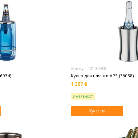
401-36038
36034)
Кулер для пляшки APS (36038)
1 357 ₴
В наявності
Купити