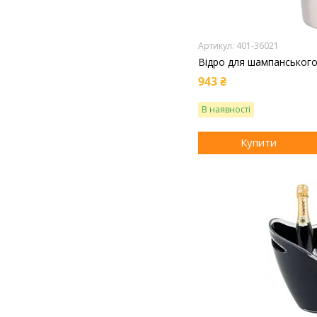
401-36021
Відро для шампанського
943 ₴
В наявності
Купити