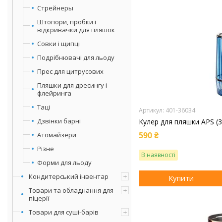
Стрейнеры
Штопори, пробки і
відкривачки для пляшок
Совки і щипці
Подрібнювачі для льоду
Прес для цитрусових
Пляшки для дресингу і
флейринга
Таці
401-36034
Дзвінки барні
Кулер для пляшки APS (
590 ₴
Атомайзери
Різне
В наявності
Форми для льоду
Кондитерський інвентар
Купити
Товари та обладнання для
піцерії
Товари для суші-барів