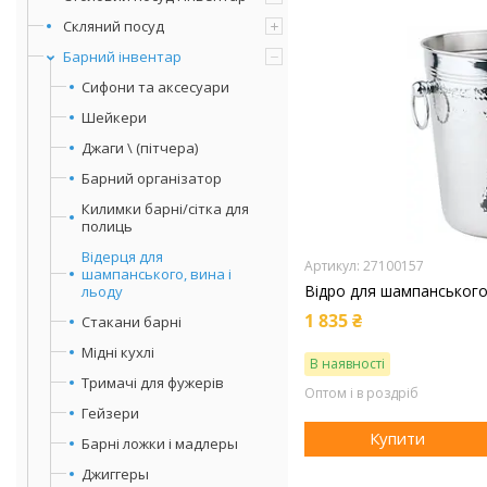
Скляний посуд
Барний інвентар
Сифони та аксесуари
Шейкери
Джаги \ (пітчера)
Барний організатор
Килимки барні/сітка для
полиць
Відерця для
27100157
шампанського, вина і
Відро для шампанського
льоду
1 835 ₴
Стакани барні
Мідні кухлі
В наявності
Тримачі для фужерів
Оптом і в роздріб
Гейзери
Купити
Барні ложки і мадлеры
Джиггеры