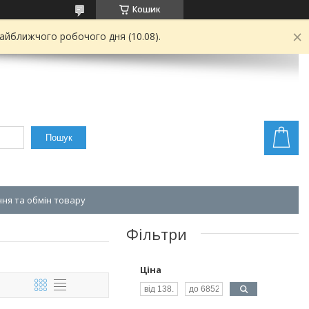
Кошик
найближчого робочого дня (10.08).
Пошук
ня та обмін товару
Фільтри
Ціна