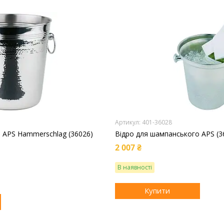
401-36028
 APS Hammerschlag (36026)
Відро для шампанського APS (3
2 007 ₴
В наявності
Купити