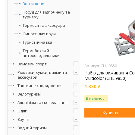
Вогнищеве
Посуд для відпочинку та
туризму
Термоси та аксесуари
Ємності для води
Туристична їжа
Термобокси й
автохолодильники
Зимовий спорт
CHL.9850
Рюкзаки, сумки, валізи та
Набір для виживання Cogh
аксесуари
Multicolor (CHL.9850)
Тактичне спорядження
1 330 ₴
Велотуризм
В наявності
Альпінізм та скелелазіння
Одяг
Купити
Взуття
Водний туризм