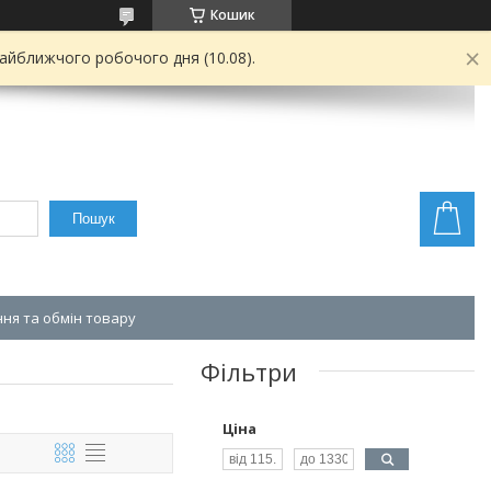
Кошик
найближчого робочого дня (10.08).
Пошук
ня та обмін товару
Фільтри
Ціна