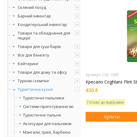
Скляний посуд
Барний інвентар
Кондитерський інвентар
Товари та обладнання для
піцерії
Товари для суші-барів
Все для бенкету
Кейтеринг
Товари для дому та офісу
CHL.1005
Туризм і кемпінг
Кресало Coghlans Flint St
Туристична кухня
430 ₴
Туристичні пальники
Готово до відправки
Системи приготування їжі
Туристичне пальне
Купити
Аксесуари для пальників
Мангали, грилі, барбекю