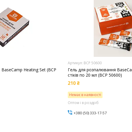
BCP 50600
 BaseCamp Heating Set (BCP
Гель для розпалювання BaseCam
стіків по 20 мл (BCP 50600)
210 ₴
Немає в наявності
Оптом і в роздріб
+380 (50) 333-17-57