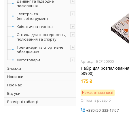
Дайвінг та підводне
полювання
Електро- та
бензоінструмент
Кліматична техніка
Оптика для спостережень,
полювання та спорту
Тренажери та спортивне
обладнання
Фототовари
BCP 50900
Набір для розпалювання
Знижки
50900)
Новинки
175 ₴
Про нас
Немає в наявності
Відгуки
Оптом і в роздріб
Розмірні таблиці
+380 (50) 333-17-57