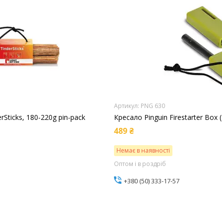
PNG 630
rSticks, 180-220g pin-pack
Кресало Pinguin Firestarter Box
489 ₴
Немає в наявності
Оптом і в роздріб
+380 (50) 333-17-57