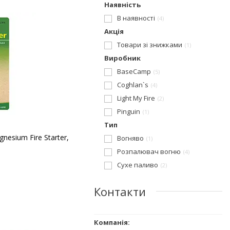
Наявність
В наявності
4
Акція
Товари зі знижками
1
Виробник
BaseCamp
5
Coghlan`s
4
Light My Fire
2
Pinguin
1
Тип
nesium Fire Starter,
Вогняво
1
Розпалювач вогню
4
Сухе паливо
2
Контакти