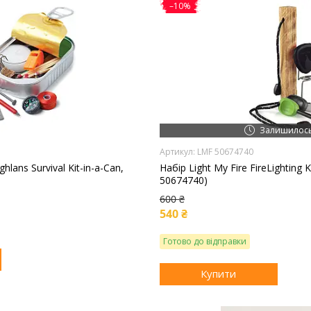
–10%
Залишилось
LMF 50674740
lans Survival Kit-in-a-Can,
Набір Light My Fire FireLighting 
50674740)
600 ₴
540 ₴
Готово до відправки
Купити