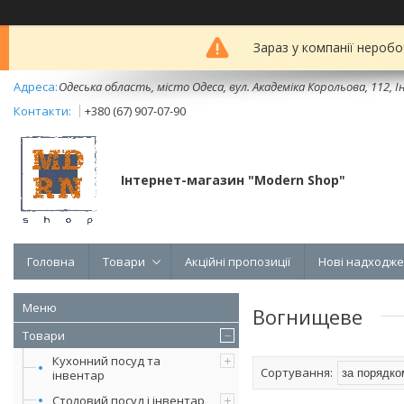
Зараз у компанії неробо
Одеська область, місто Одеса, вул. Академіка Корольова, 112, Ін
+380 (67) 907-07-90
Інтернет-магазин "Modern Shop"
Головна
Товари
Акційні пропозиції
Нові надходж
Вогнищеве
Товари
Кухонний посуд та
інвентар
Столовий посуд і інвентар