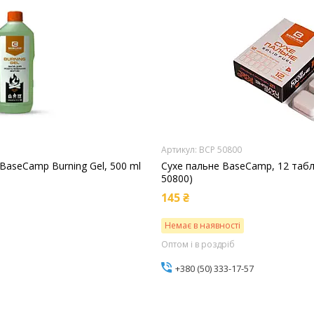
BCP 50800
BaseCamp Burning Gel, 500 ml
Сухе пальне BaseCamp, 12 табле
50800)
145 ₴
Немає в наявності
Оптом і в роздріб
+380 (50) 333-17-57