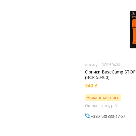
BCP 50400
Сірники BaseCamp STO
(BCP 50400)
340 ₴
Немає в наявності
Оптом і в роздріб
+380 (50) 333-17-57