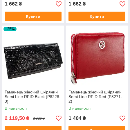
1 662
1 662
₴
₴
Купити
Купити
–25%
Гаманець жіночий шкіряний
Гаманець жіночий шкіряний
Semi Line RFID Black (P8228-
Semi Line RFID Red (P8271-
0)
2)
В наявності
В наявності
2 119,50
1 404
₴
₴
2 826 ₴