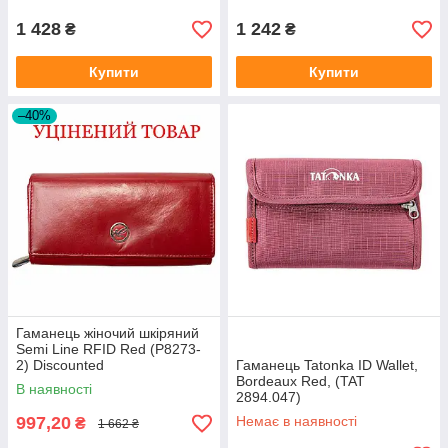
1 428
1 242
₴
₴
Купити
Купити
–40%
Гаманець жіночий шкіряний
Semi Line RFID Red (P8273-
2) Discounted
Гаманець Tatonka ID Wallet,
Bordeaux Red, (TAT
В наявності
2894.047)
997,20
Немає в наявності
₴
1 662 ₴