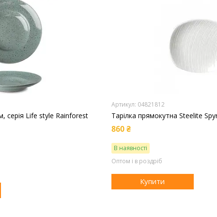
04821812
, серія Life style Rainforest
Тарілка прямокутна Steelite Spy
860 ₴
В наявності
Оптом і в роздріб
Купити