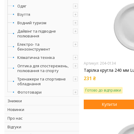
Одяг
Взуття
Водний туризм
Дайвінг та підводне
полювання
Електро- та
бензоінструмент
Кліматична техніка
204-0134
Оптика для спостережень,
Тарілка кругла 240 мм L
полювання та спорту
231 ₴
Тренажери та спортивне
обладнання
Готово до відправки
Фототовари
Знижки
Купити
Новинки
Про нас
Відгуки