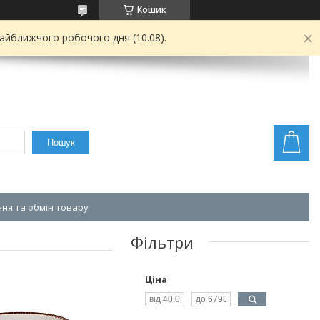
Кошик
найближчого робочого дня (10.08).
Пошук
ня та обмін товару
Фільтри
Ціна