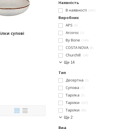
Наявність
В наявності
541
Виробник
APS
3
Arcoroc
ілки супові
1
By Bone
146
COSTA NOVA
8
Churchill
54
Ще 14
Тип
Десертна
3
Супова
1
Тарілка
3
Тарілки
267
Тарілки
49
Ще 2
Вид