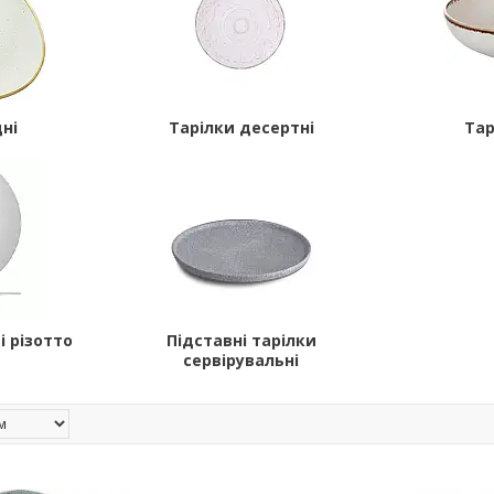
дні
Тарілки десертні
Тар
і різотто
Підставні тарілки
сервірувальні