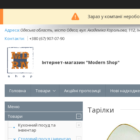
Зараз у компанії неробо
Одеська область, місто Одеса, вул. Академіка Корольова, 112, Ін
+380 (67) 907-07-90
Інтернет-магазин "Modern Shop"
Головна
Товари
Акційні пропозиції
Нові надходж
Тарілки
Товари
Кухонний посуд та
інвентар
Столовий посуд і інвентар