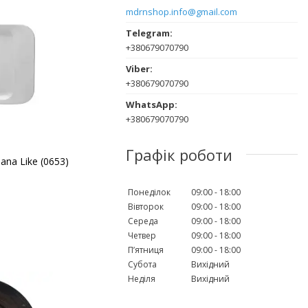
mdrnshop.info@gmail.com
+380679070790
+380679070790
+380679070790
Графік роботи
ana Like (0653)
Понеділок
09:00
18:00
Вівторок
09:00
18:00
Середа
09:00
18:00
Четвер
09:00
18:00
Пʼятниця
09:00
18:00
Субота
Вихідний
Неділя
Вихідний