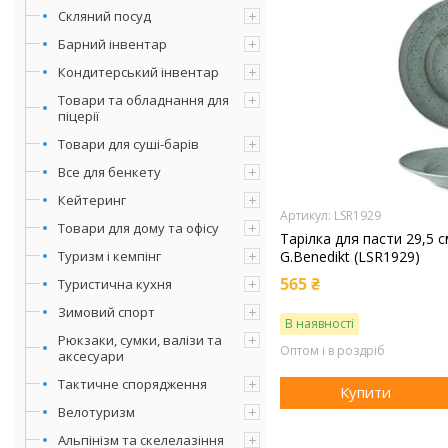
Скляний посуд
Барний інвентар
Кондитерський інвентар
Товари та обладнання для
піцерії
Товари для суші-барів
Все для бенкету
Кейтеринг
LSR1929
Товари для дому та офісу
Тарілка для пасти 29,5 см
Туризм і кемпінг
G.Benedikt (LSR1929)
565 ₴
Туристична кухня
Зимовий спорт
В наявності
Рюкзаки, сумки, валізи та
Оптом і в роздріб
аксесуари
Тактичне спорядження
Купити
Велотуризм
Альпінізм та скелелазіння