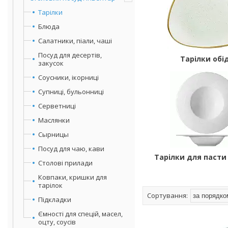
Тарілки
Блюда
Салатники, піали, чаші
Посуд для десертів,
Тарілки обі
закусок
Соусники, ікорниці
Супниці, бульонниці
Серветниці
Маслянки
Сырницы
Посуд для чаю, кави
Тарілки для пасти 
Столові прилади
Ковпаки, кришки для
тарілок
Підкладки
Ємності для спецій, масел,
оцту, соусів