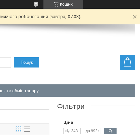
Кошик
ижчого робочого дня (завтра, 07.08).
Пошук
ня та обмін товару
Фільтри
Ціна