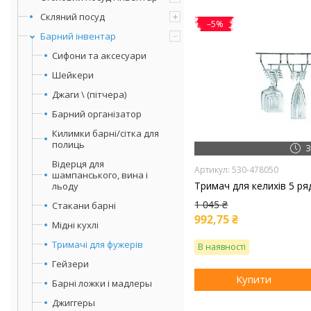
Скляний посуд
–5%
Барний інвентар
Сифони та аксесуари
Шейкери
Джаги \ (пітчера)
Барний організатор
Килимки барні/сітка для
полиць
З
Відерця для
530-478050
шампанського, вина і
Тримач для келихів 5 ряд
льоду
1 045 ₴
Стакани барні
992,75 ₴
Мідні кухлі
Тримачі для фужерів
В наявності
Гейзери
Купити
Барні ложки і мадлеры
Джиггеры