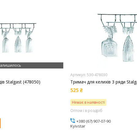
алишилось
530-478030
ів Stalgast (478050)
Тримач для келихів 3 ряди Stalg
525 ₴
Немає в наявності
Оптом і в роздріб
+380 (67) 907-07-90
Kyivstar