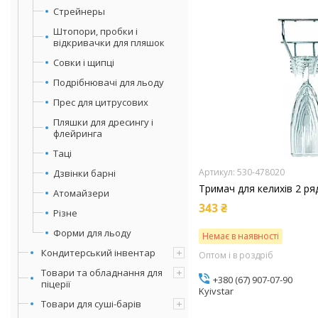
Стрейнеры
Штопори, пробки і
відкривачки для пляшок
Совки і щипці
Подрібнювачі для льоду
Прес для цитрусових
Пляшки для дресингу і
флейринга
Таці
530-478020
Дзвінки барні
Тримач для келихів 2 ряд
Атомайзери
343 ₴
Різне
Форми для льоду
Немає в наявності
Кондитерський інвентар
Оптом і в роздріб
Товари та обладнання для
+380 (67) 907-07-90
піцерії
Kyivstar
Товари для суші-барів