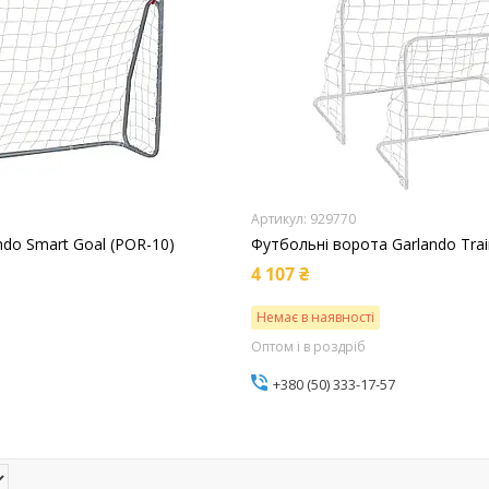
929770
do Smart Goal (POR-10)
Футбольні ворота Garlando Trai
4 107 ₴
Немає в наявності
Оптом і в роздріб
+380 (50) 333-17-57