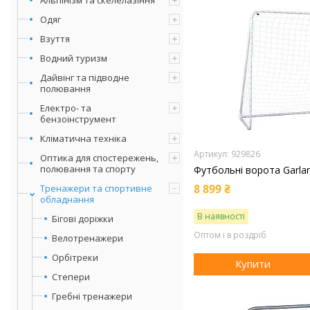
Одяг
Взуття
Водний туризм
Дайвінг та підводне
полювання
Електро- та
бензоінструмент
Кліматична техніка
929826
Оптика для спостережень,
полювання та спорту
Футбольні ворота Garlan
8 899 ₴
Тренажери та спортивне
обладнання
В наявності
Бігові доріжки
Оптом і в роздріб
Велотренажери
Орбітреки
Купити
Степери
Гребні тренажери