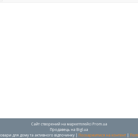
Сайт створений на маркетплейсі
Prom.ua
Продавець на Bigl.ua
Modern Shop - посуд, товари для дому та активного відпочинку |
Поскаржитися на контент
|
Полі