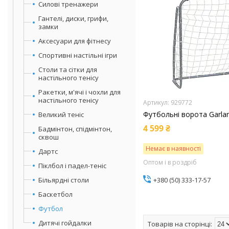
Силові тренажери
Гантелі, диски, грифи,
замки
Аксесуари для фітнесу
Спортивні настільні ігри
Столи та сітки для
настільного тенісу
Ракетки, м'ячі і чохли для
настільного тенісу
929772
Футбольні ворота Garlan
Великий теніс
4 599 ₴
Бадмінтон, спідмінтон,
сквош
Немає в наявності
Дартс
Оптом і в роздріб
Піклбол і падел-теніс
Більярдні столи
+380 (50) 333-17-57
Баскетбол
Футбол
Дитячі гойдалки