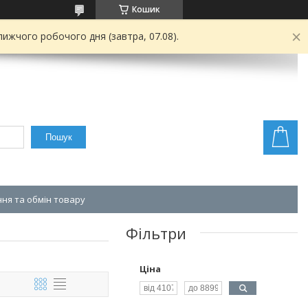
Кошик
ижчого робочого дня (завтра, 07.08).
Пошук
ня та обмін товару
Фільтри
Ціна