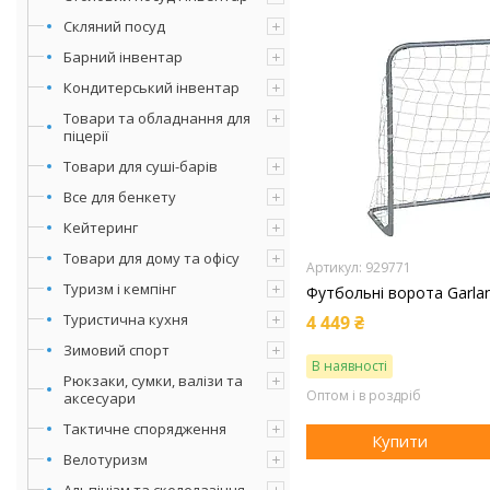
Скляний посуд
Барний інвентар
Кондитерський інвентар
Товари та обладнання для
піцерії
Товари для суші-барів
Все для бенкету
Кейтеринг
Товари для дому та офісу
929771
Туризм і кемпінг
Футбольні ворота Garlan
Туристична кухня
4 449 ₴
Зимовий спорт
В наявності
Рюкзаки, сумки, валізи та
Оптом і в роздріб
аксесуари
Тактичне спорядження
Купити
Велотуризм
Альпінізм та скелелазіння