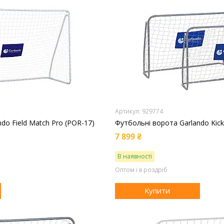
929774
do Field Match Pro (POR-17)
Футбольні ворота Garlando Kick
7 899 ₴
В наявності
Оптом і в роздріб
Купити