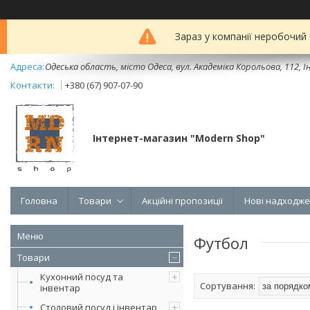
Зараз у компанії неробочий
Одеська область, місто Одеса, вул. Академіка Корольова, 112, Ін
+380 (67) 907-07-90
Інтернет-магазин "Modern Shop"
Головна
Товари
Акційні пропозиції
Нові надходж
Футбол
Товари
Кухонний посуд та
інвентар
Столовий посуд і інвентар