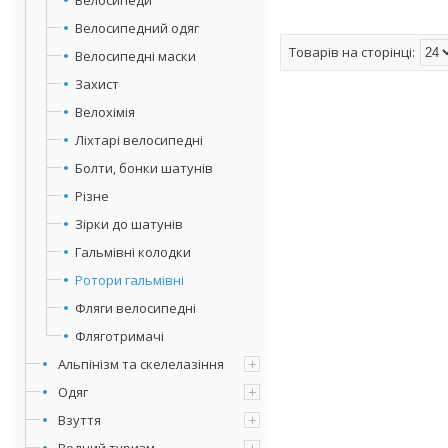
Велосипедний одяг
Велосипедні маски
Захист
Велохімія
Ліхтарі велосипедні
Болти, бонки шатунів
Різне
Зірки до шатунів
Гальмівні колодки
Ротори гальмівні
Фляги велосипедні
Фляготримачі
Альпінізм та скелелазіння
Одяг
Взуття
Водний туризм