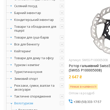
Скляний посуд
Барний інвентар
Кондитерський інвентар
Товари та обладнання для
піцерії
Товари для суші-барів
Все для бенкету
Кейтеринг
Товари для дому та офісу
SWISS P100005008
Туризм і кемпінг
Ротор гальмівний SwissS
(SWISS P100005008)
Туристична кухня
2 647 ₴
Зимовий спорт
Рюкзаки, сумки, валізи та
Немає в наявності
аксесуари
Оптом і в роздріб
Тактичне спорядження
+380 (50) 333-17-57
Велотуризм
Велосипеди