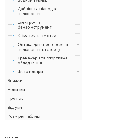
Дайвінг та підводне
полювання
Електро- та
бензоінструмент
Кліматична техніка
Оптика для спостережень,
полювання та спорту
Тренажери та спортивне
обладнання
Фототовари
Знижки
Новинки
Про нас
Відгуки
Розмірні таблиці