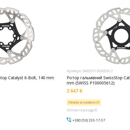
SWISS P100005612
top Catalyst 6-Bolt, 140 mm
Ротор гальмівний SwissStop Cata
mm (SWISS P100005612)
2 647 ₴
Немає в наявності
Оптом і в роздріб
+380 (50) 333-17-57