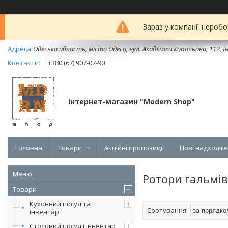
Зараз у компанії неробо
Одеська область, місто Одеса, вул. Академіка Корольова, 112, Ін
+380 (67) 907-07-90
Інтернет-магазин "Modern Shop"
Головна
Товари
Акційні пропозиції
Нові надходж
Ротори гальмів
Товари
Кухонний посуд та
інвентар
Столовий посуд і інвентар