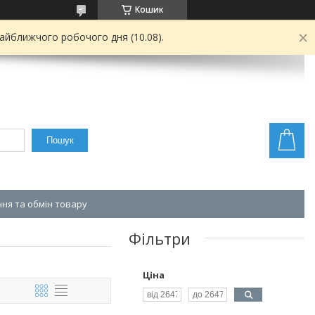
Кошик
найближчого робочого дня (10.08).
Пошук
ня та обмін товару
Фільтри
Ціна