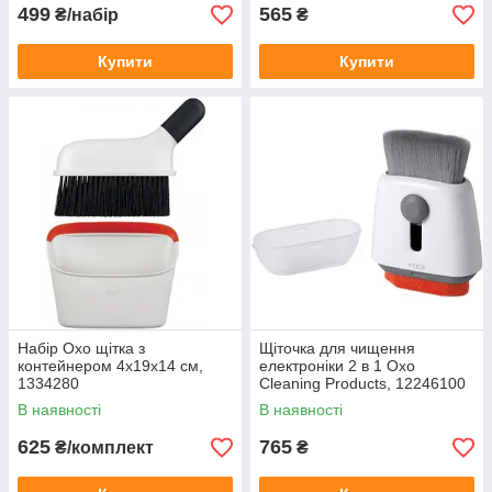
499
565
₴/набір
₴
Купити
Купити
Набір Oxo щітка з
Щіточка для чищення
контейнером 4х19х14 см,
електроніки 2 в 1 Oxo
1334280
Cleaning Products, 12246100
В наявності
В наявності
625
765
₴/комплект
₴