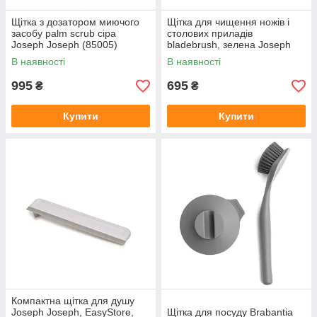
Щітка з дозатором миючого
Щітка для чищення ножів і
засобу palm scrub сіра
столових приладів
Joseph Joseph (85005)
bladebrush, зелена Joseph
Joseph (85105)
В наявності
В наявності
995
695
₴
₴
Купити
Купити
Компактна щітка для душу
Joseph Joseph, EasyStore,
Щітка для посуду Brabantia