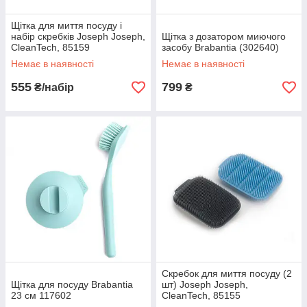
Щітка для миття посуду і
набір скребків Joseph Joseph,
Щітка з дозатором миючого
CleanTech, 85159
засобу Brabantia (302640)
Немає в наявності
Немає в наявності
555
799
₴/набір
₴
Скребок для миття посуду (2
Щітка для посуду Brabantia
шт) Joseph Joseph,
23 см 117602
CleanTech, 85155