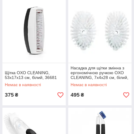
Насадка для щітки змінна з
Щітка OXO CLEANING,
ергономічною ручкою OXO
53х17х13 см, білий, 36681
CLEANING, 7х4х28 см, білий,
2 шт, 1062326
Немає в наявності
Немає в наявності
375
495
₴
₴