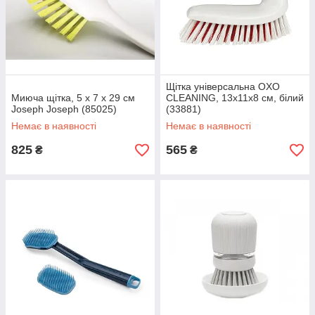
Щітка універсальна OXO
Миюча щітка, 5 х 7 х 29 см
CLEANING, 13х11х8 см, білий
Joseph Joseph (85025)
(33881)
Немає в наявності
Немає в наявності
825
565
₴
₴