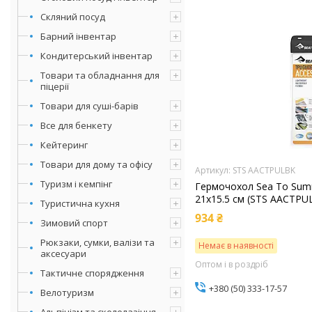
Скляний посуд
Барний інвентар
Кондитерський інвентар
Товари та обладнання для
піцерії
Товари для суші-барів
Все для бенкету
Кейтеринг
Товари для дому та офісу
STS AACTPULBK
Туризм і кемпінг
Гермочохол Sea To Summ
21x15.5 см (STS AACTPU
Туристична кухня
934 ₴
Зимовий спорт
Рюкзаки, сумки, валізи та
Немає в наявності
аксесуари
Оптом і в роздріб
Тактичне спорядження
+380 (50) 333-17-57
Велотуризм
Альпінізм та скелелазіння