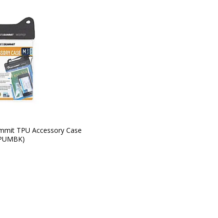
mmit TPU Accessory Case
CTPUMBK)