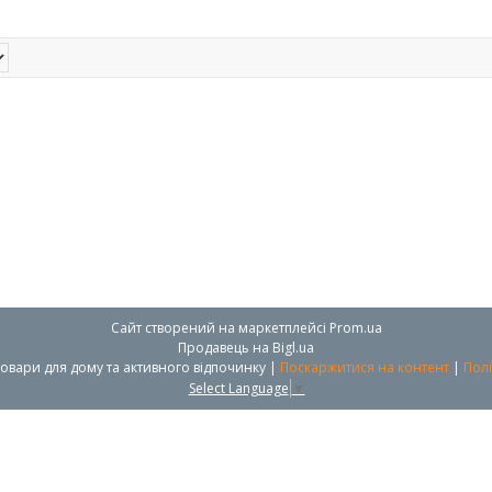
Сайт створений на маркетплейсі
Prom.ua
Продавець на Bigl.ua
Modern Shop - посуд, товари для дому та активного відпочинку |
Поскаржитися на контент
|
Полі
Select Language
▼