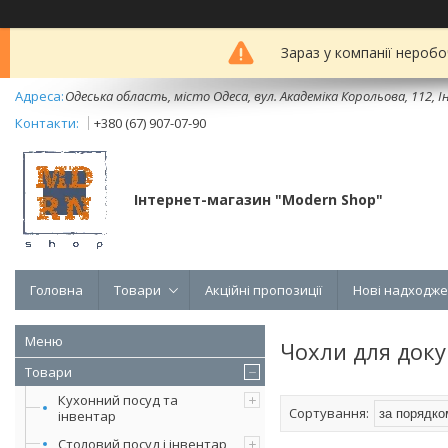
Зараз у компанії неробо
Одеська область, місто Одеса, вул. Академіка Корольова, 112, Ін
+380 (67) 907-07-90
Інтернет-магазин "Modern Shop"
Головна
Товари
Акційні пропозиції
Нові надходж
Чохли для доку
Товари
Кухонний посуд та
інвентар
Столовий посуд і інвентар