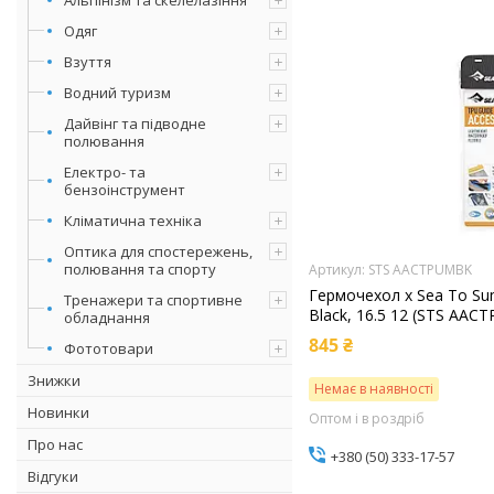
Одяг
Взуття
Водний туризм
Дайвінг та підводне
полювання
Електро- та
бензоінструмент
Кліматична техніка
Оптика для спостережень,
полювання та спорту
STS AACTPUMBK
Гермочехол х Sea To Su
Тренажери та спортивне
Black, 16.5 12 (STS AA
обладнання
845 ₴
Фототовари
Знижки
Немає в наявності
Новинки
Оптом і в роздріб
Про нас
+380 (50) 333-17-57
Відгуки