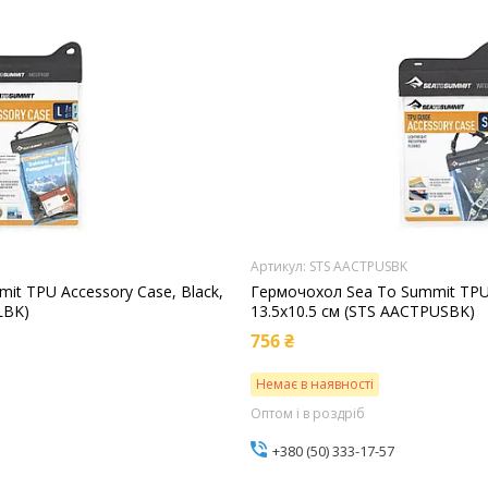
STS AACTPUSBK
it TPU Accessory Case, Black,
Гермочохол Sea To Summit TPU 
LBK)
13.5x10.5 см (STS AACTPUSBK)
756 ₴
Немає в наявності
Оптом і в роздріб
+380 (50) 333-17-57