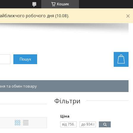
Кошик
найближчого робочого дня (10.08).
Пошук
ня та обмін товару
Фільтри
Ціна