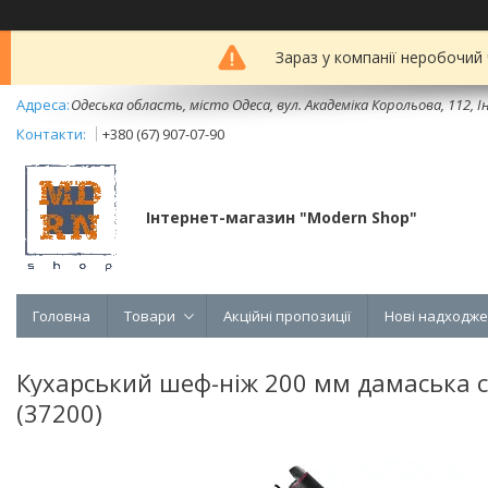
Зараз у компанії неробочий
Одеська область, місто Одеса, вул. Академіка Корольова, 112, Ін
+380 (67) 907-07-90
Інтернет-магазин "Modern Shop"
Головна
Товари
Акційні пропозиції
Нові надходж
Кухарський шеф-ніж 200 мм дамаська ст
(37200)