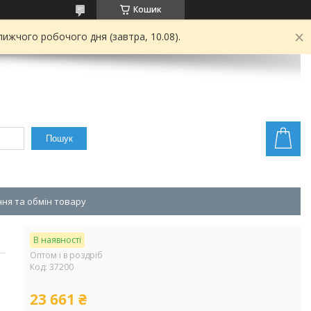
Кошик
ижчого робочого дня (завтра, 10.08).
Пошук
ня та обмін товару
В наявності
Оптом і в роздріб
Код:
37200
23 661 ₴