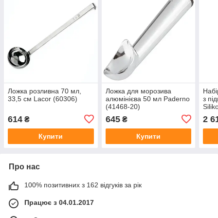
Ложка розливна 70 мл,
Ложка для морозива
Набі
33,5 см Lacor (60306)
алюмінієва 50 мл Paderno
з пі
(41468-20)
Sili
614
645
2 6
₴
₴
Купити
Купити
Про нас
100% позитивних з 162 відгуків за рік
Працює з 04.01.2017