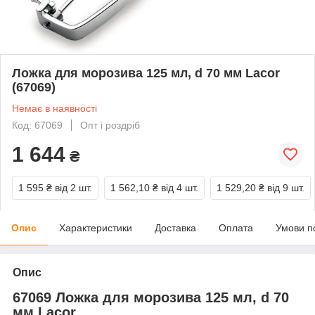
Ложка для морозива 125 мл, d 70 мм Lacor
(67069)
Немає в наявності
Код: 67069
Опт і роздріб
1 644
₴
1 595 ₴
від 2 шт.
1 562,10 ₴
від 4 шт.
1 529,20 ₴
від 9 шт.
Опис
Характеристики
Доставка
Оплата
Умови п
Опис
67069 Ложка для морозива 125 мл, d 70
мм Lacor