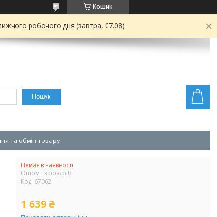
Кошик
ижчого робочого дня (завтра, 07.08).
Пошук
ня та обмін товару
Немає в наявності
Оптом і в роздріб
Код:
67062
1 639 ₴
Показати оптові ціни