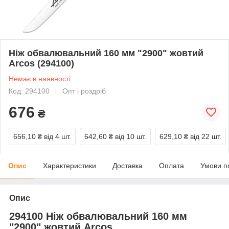
Ніж обвалювальний 160 мм "2900" жовтий
Arcos (294100)
Немає в наявності
Код: 294100
Опт і роздріб
676
₴
656,10 ₴
від 4 шт.
642,60 ₴
від 10 шт.
629,10 ₴
від 22 шт.
Опис
Характеристики
Доставка
Оплата
Умови п
Опис
294100 Ніж обвалювальний 160 мм
"2900" жовтий Arcos