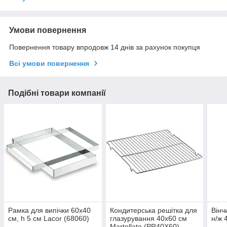
Умови повернення
Повернення товару впродовж 14 днів за рахунок покупця
Всі умови повернення
Подібні товари компанії
Рамка для випічки 60х40
Кондитерська решітка для
Вінч
см, h 5 см Lacor (68060)
глазурування 40x60 cм
н/ж 
Martellato (PR40X60)