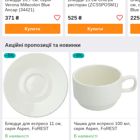
Verona Millecolori Blue
ресторан (ZCSSPOSM1)
см, 
Ancap (34421)
Blue
371
525
225
₴
₴
Купити
Купити
Акційні пропозиції та новинки
–5%
–5%
Блюдце для еспресо 11 см,
Чашка для еспресо 100 мл,
серія Aspen, FoREST
серія Aspen, FoREST
В наявності
В наявності