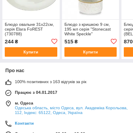
Блюдо овальне 31х22см,
Блюдо з кришкою 9 см,
Блюд
серія Elara FoREST
195 мл серія "Stonecast
сері
(730788)
White Speckle"
(BEL
244
515
870
₴
₴
Купити
Купити
Про нас
100% позитивних з 163 відгуків за рік
Працює з 04.01.2017
м. Одеса
Одеська область, місто Одеса, вул. Академіка Корольова,
112, Індекс: 65122, Одеса, Україна
Контакти