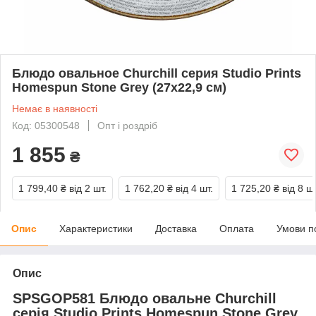
Блюдо овальное Churchill серия Studio Prints
Homespun Stone Grey (27х22,9 см)
Немає в наявності
Код: 05300548
Опт і роздріб
1 855
₴
1 799,40 ₴
від 2 шт.
1 762,20 ₴
від 4 шт.
1 725,20 ₴
від 8 шт
Опис
Характеристики
Доставка
Оплата
Умови п
Опис
SPSGOP581 Блюдо овальне Churchill
серія Studio Prints Homespun Stone Grey