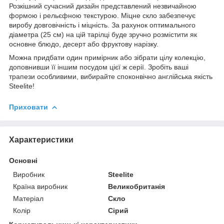
Розкішний сучасний дизайн представлений незвичайною
формою і рельєфною текстурою. Міцне скло забезпечує
виробу довговічність і міцність. За рахунок оптимального
діаметра (25 см) на цій тарілці буде зручно розмістити як
основне блюдо, десерт або фруктову нарізку.
Можна придбати один примірник або зібрати цілу колекцію,
доповнивши її іншим посудом цієї ж серії. Зробіть ваші
трапези особливими, вибирайте споконвічно англійська якість
Steelite!
Приховати
Характеристики
Основні
Виробник
Steelite
Країна виробник
Великобританія
Матеріал
Скло
Колір
Сірий