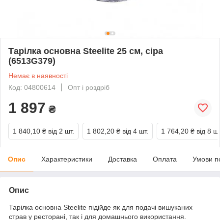
Тарілка основна Steelite 25 см, сіра
(6513G379)
Немає в наявності
Код: 04800614
Опт і роздріб
1 897
₴
1 840,10 ₴
від 2 шт.
1 802,20 ₴
від 4 шт.
1 764,20 ₴
від 8 шт
Опис
Характеристики
Доставка
Оплата
Умови п
Опис
Тарілка основна Steelite підійде як для подачі вишуканих
страв у ресторані, так і для домашнього використання.