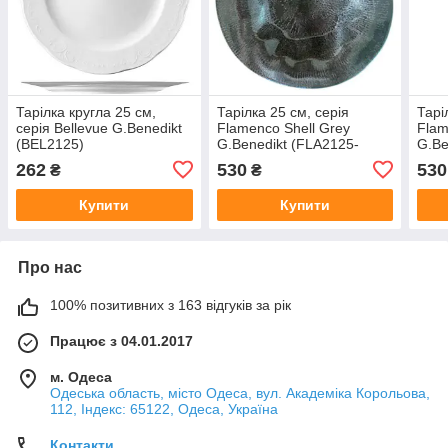
Тарілка кругла 25 см,
Тарілка 25 см, серія
Тарі
серія Bellevue G.Benedikt
Flamenco Shell Grey
Fla
(BEL2125)
G.Benedikt (FLA2125-
G.Be
T0015)
K005
262
530
530
₴
₴
Купити
Купити
Про нас
100% позитивних з 163 відгуків за рік
Працює з 04.01.2017
м. Одеса
Одеська область, місто Одеса, вул. Академіка Корольова,
112, Індекс: 65122, Одеса, Україна
Контакти