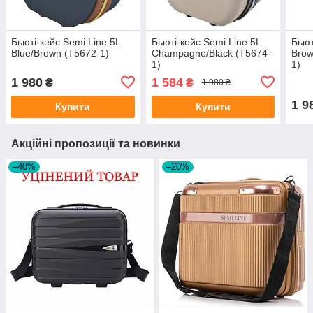
Бьюті-кейс Semi Line 5L
Бьюті-кейс Semi Line 5L
Бьют
Blue/Brown (T5672-1)
Champagne/Black (T5674-
Brow
1)
1)
1 980
1 584
₴
₴
1 980 ₴
1 9
Купити
Купити
Акційні пропозиції та новинки
–40%
–20%