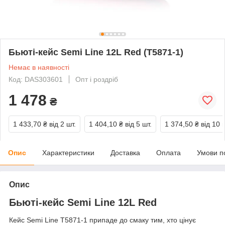
Бьюті-кейс Semi Line 12L Red (T5871-1)
Немає в наявності
Код: DAS303601
Опт і роздріб
1 478
₴
1 433,70 ₴
від 2 шт.
1 404,10 ₴
від 5 шт.
1 374,50 ₴
від 10 
Опис
Характеристики
Доставка
Оплата
Умови п
Опис
Бьюті-кейс Semi Line 12L Red
Кейс Semi Line T5871-1 припаде до смаку тим, хто цінує