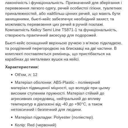
лаконічність і функціональність. Призначений для зберігання і
перевезення легкого одягу, речей особистої гігієни, туалетних
приналежностей, або найбільш цінних речей, що мають бути
захищеними, бьюті-кейс забезпечує необхідний захист, та
можливість перевезення цих речей в ручній поклажі.
Компактність Кейсу Semi Line T5871-1 та функціональність,
створюють практичний аксесуар для подорожей.
Бьюті-кейс оснащений верхньою ручкою з м'якою підкладкою,
та розділений перегородкою на блискавці на дві частини. В
комплекті поставляється ремінець, що пристібається на
карабінах до металевих вушок на кейсі.
Характеристики:
Об'єм, л: 12
Матеріал оболонки: ABS-Plastic - полімерний
матеріал підвищеної міцності, що володіє при цьому
високим ступенем пружності. Матеріал стійкий до
агресивних середовищ, нейтральний до впливу
температур в діапазоні від -40 до +90°С, а також
нетоксичний і безпечний для людини.
Матеріал підкладки: Polyester (поліестер).
Колір: Red (червоний)