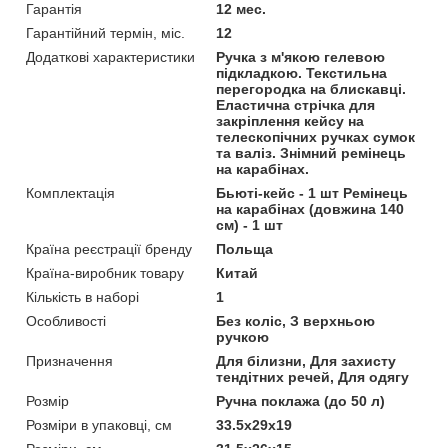
Гарантія
12 мес.
Гарантійний термін, міс.
12
Додаткові характеристики
Ручка з м'якою гелевою
підкладкою. Текстильна
перегородка на блискавці.
Еластична стрічка для
закріплення кейсу на
телескопічних ручках сумок
та валіз. Знімний ремінець
на карабінах.
Комплектація
Бьюті-кейс - 1 шт Ремінець
на карабінах (довжина 140
см) - 1 шт
Країна реєстрації бренду
Польща
Країна-виробник товару
Китай
Кількість в наборі
1
Особливості
Без коліс, З верхньою
ручкою
Призначення
Для білизни, Для захисту
тендітних речей, Для одягу
Розмір
Ручна поклажа (до 50 л)
Розміри в упаковці, см
33.5x29x19