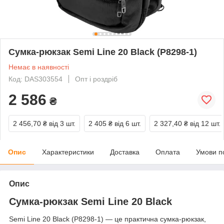
Сумка-рюкзак Semi Line 20 Black (P8298-1)
Немає в наявності
Код: DAS303554
Опт і роздріб
2 586
₴
2 456,70 ₴
від 3 шт.
2 405 ₴
від 6 шт.
2 327,40 ₴
від 12 шт.
Опис
Характеристики
Доставка
Оплата
Умови п
Опис
Сумка-рюкзак Semi Line 20 Black
Semi Line 20 Black (P8298-1) — це практична сумка-рюкзак,