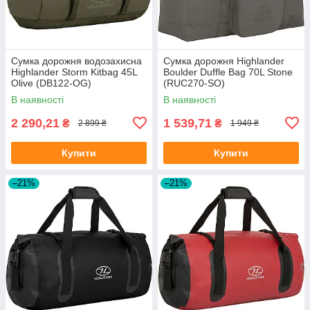
Сумка дорожня водозахисна
Сумка дорожня Highlander
Highlander Storm Kitbag 45L
Boulder Duffle Bag 70L Stone
Olive (DB122-OG)
(RUC270-SO)
В наявності
В наявності
2 290,21
1 539,71
₴
₴
2 899 ₴
1 949 ₴
Купити
Купити
–21%
–21%