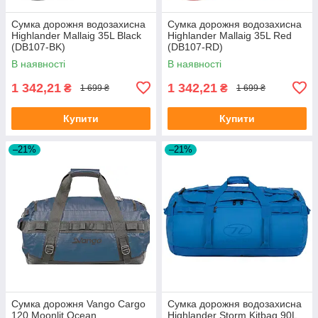
Сумка дорожня водозахисна
Сумка дорожня водозахисна
Highlander Mallaig 35L Black
Highlander Mallaig 35L Red
(DB107-BK)
(DB107-RD)
В наявності
В наявності
1 342,21
1 342,21
₴
₴
1 699 ₴
1 699 ₴
Купити
Купити
–21%
–21%
Сумка дорожня Vango Cargo
Сумка дорожня водозахисна
120 Moonlit Ocean
Highlander Storm Kitbag 90L