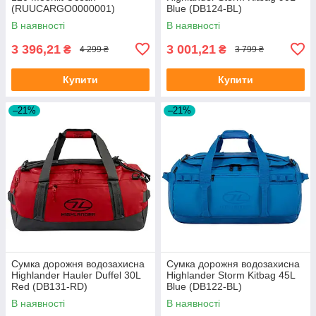
(RUUCARGO0000001)
Blue (DB124-BL)
В наявності
В наявності
3 396,21
3 001,21
₴
₴
4 299 ₴
3 799 ₴
Купити
Купити
–21%
–21%
Сумка дорожня водозахисна
Сумка дорожня водозахисна
Highlander Hauler Duffel 30L
Highlander Storm Kitbag 45L
Red (DB131-RD)
Blue (DB122-BL)
В наявності
В наявності