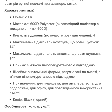
розмірів ручної поклажі при авіаперельотах.
Характеристики:
Об'єм: 20 л
Матеріал: 600D Polyester (високоміцний поліестер з
товщиною нитки 600D)
Кількість відділень (включаючи зовнішні кишені): 4
Максимальна діагональ ноутбука, що розміщується:
14"
Максимальна діагональ планшета, що розміщується:
14"
Спинка: з м'якою пінополіуретановою підкладкою
Шлейки: анатомічної форми, регульовані по висоті, з
м'якою пінополіуретановою підкладкою
Призначення: для планшета, для авіаперельотів, для
подорожей, для офісу, для повсякденного використання
в місті
Колір: Black (чорний)
Особливості конструкції: