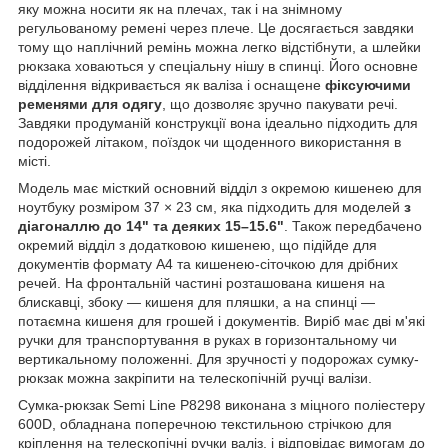
яку можна носити як на плечах, так і на знімному
регульованому ремені через плече. Це досягається завдяки
тому що наплічний ремінь можна легко відстібнути, а шлейки
рюкзака ховаються у спеціальну нішу в спинці. Його основне
відділення відкривається як валіза і оснащене
фіксуючими
ременями для одягу
, що дозволяє зручно пакувати речі.
Завдяки продуманій конструкції вона ідеально підходить для
подорожей літаком, поїздок чи щоденного використання в
місті.
Модель має місткий основний відділ з окремою кишенею для
ноутбуку розміром 37 × 23 см, яка підходить для моделей
з
діагоналлю до 14" та деяких 15–15.6"
. Також передбачено
окремий відділ з додатковою кишенею, що підійде для
документів формату А4 та кишенею-сіточкою для дрібних
речей. На фронтальній частині розташована кишеня на
блискавці, збоку — кишеня для пляшки, а на спинці —
потаємна кишеня для грошей і документів. Виріб має дві м'які
ручки для транспортування в руках в горизонтальному чи
вертикальному положенні. Для зручності у подорожах сумку-
рюкзак можна закріпити на телескопічній ручці валізи.
Сумка-рюкзак Semi Line P8298 виконана з міцного поліестеру
600D, обладнана поперечною текстильною стрічкою для
кріплення на телескопічні ручки валіз, і відповідає вимогам до