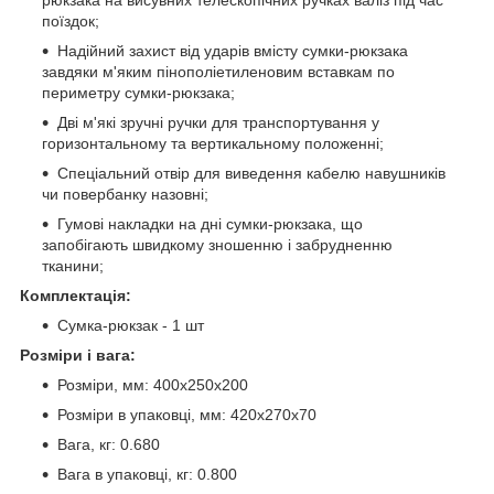
рюкзака на висувних телескопічних ручках валіз під час
поїздок;
Надійний захист від ударів вмісту сумки-рюкзака
завдяки м'яким пінополіетиленовим вставкам по
периметру сумки-рюкзака;
Дві м'які зручні ручки для транспортування у
горизонтальному та вертикальному положенні;
Спеціальний отвір для виведення кабелю навушників
чи повербанку назовні;
Гумові накладки на дні сумки-рюкзака, що
запобігають швидкому зношенню і забрудненню
тканини;
Комплектація:
Сумка-рюкзак - 1 шт
Розміри і вага:
Розміри, мм: 400х250х200
Розміри в упаковці, мм: 420х270х70
Вага, кг: 0.680
Вага в упаковці, кг: 0.800