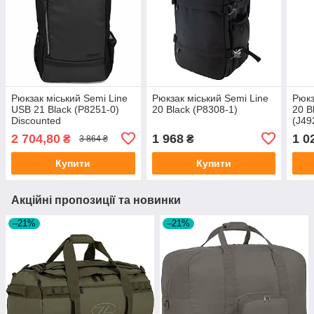
Рюкзак міський Semi Line
Рюкзак міський Semi Line
Рюкз
USB 21 Black (P8251-0)
20 Black (P8308-1)
20 B
Discounted
(J49
2 704,80
1 968
1 0
₴
₴
3 864 ₴
Купити
Купити
Акційні пропозиції та новинки
–21%
–21%