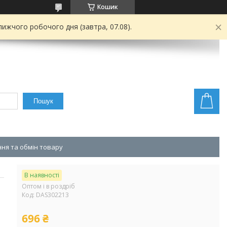
Кошик
ижчого робочого дня (завтра, 07.08).
Пошук
ня та обмін товару
В наявності
Оптом і в роздріб
Код:
DAS302213
696 ₴