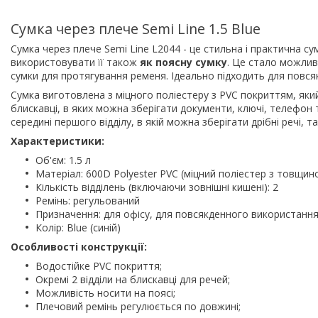
Сумка через плече Semi Line 1.5 Blue
Сумка через плече Semi Line L2044 - це стильна і практична с
використовувати її також
як поясну сумку
. Це стало можлив
сумки для протягування ременя. Ідеально підходить для повс
Сумка виготовлена з міцного поліестеру з PVC покриттям, який
блискавці, в яких можна зберігати документи, ключі, телефон т
середині першого відділу, в якій можна зберігати дрібні речі, т
Характеристики:
Об'єм: 1.5 л
Матеріал: 600D Polyester PVC (міцний поліестер з товщи
Кількість відділень (включаючи зовнішні кишені): 2
Ремінь: регульований
Призначення: для офісу, для повсякденного використання 
Колір: Blue (синій)
Особливості конструкції:
Водостійке PVC покриття;
Окремі 2 відділи на блискавці для речей;
Можливість носити на поясі;
Плечовий ремінь регулюється по довжині;