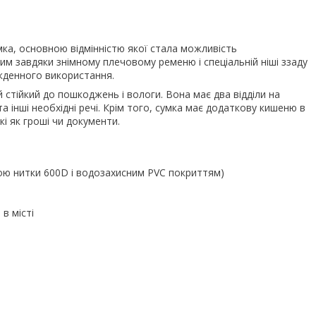
умка, основною відмінністю якої стала можливість
им завдяки знімному плечовому ременю і спеціальній ніші ззаду
якденного використання.
 стійкий до пошкоджень і вологи. Вона має два відділи на
а інші необхідні речі. Крім того, сумка має додаткову кишеню в
акі як гроші чи документи.
ною нитки 600D і водозахисним PVC покриттям)
в місті