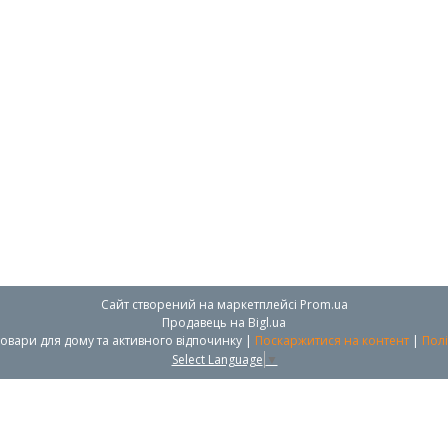
Сайт створений на маркетплейсі
Prom.ua
Продавець на Bigl.ua
Modern Shop - посуд, товари для дому та активного відпочинку |
Поскаржитися на контент
|
Полі
Select Language
▼