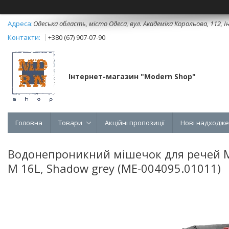
Одеська область, місто Одеса, вул. Академіка Корольова, 112, Ін
+380 (67) 907-07-90
Інтернет-магазин "Modern Shop"
Головна
Товари
Акційні пропозиції
Нові надходж
Водонепроникний мішечок для речей Mo
M 16L, Shadow grey (ME-004095.01011)