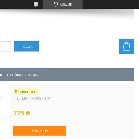
Кошик
Пошук
ня та обмін товару
В наявності
Код:
ME-004095.01011
775 ₴
Купити