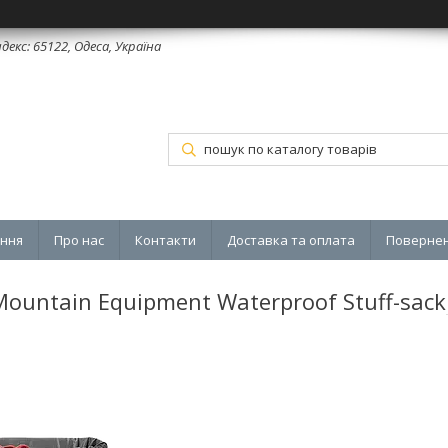
декс: 65122, Одеса, Україна
ення
Про нас
Контакти
Доставка та оплата
Повернен
untain Equipment Waterproof Stuff-sack