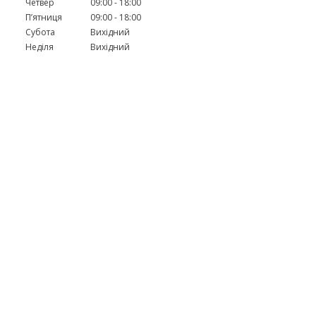
Четвер
09:00
18:00
Пʼятниця
09:00
18:00
Субота
Вихідний
Неділя
Вихідний