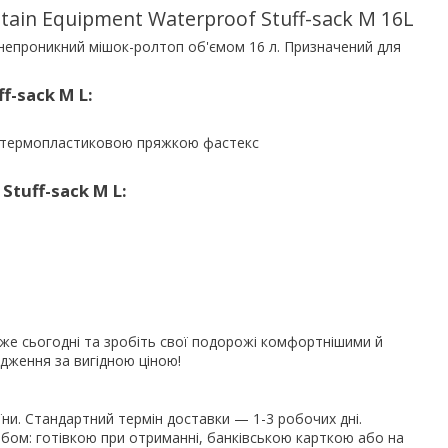
in Equipment Waterproof Stuff-sack M 16L
донепроникний мішок-ролтоп об'ємом 16 л. Призначений для
f-sack M L:
єю термопластиковою пряжкою фастекс
tuff-sack M L:
же сьогодні та зробіть свої подорожі комфортнішими й
дження за вигідною ціною!
їни. Стандартний термін доставки — 1-3 робочих дні.
ом: готівкою при отриманні, банківською карткою або на