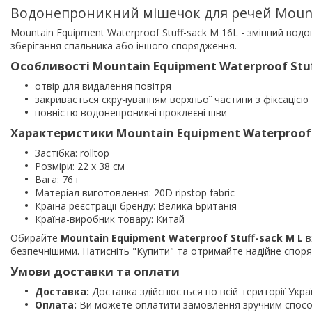
Водонепроникний мішечок для речей Mounta
Mountain Equipment Waterproof Stuff-sack M 16L - змінний во
зберігання спальника або іншого спорядження.
Особливості Mountain Equipment Waterproof Stuf
отвір для видалення повітря
закривається скручуванням верхньої частини з фіксаці
повністю водонепроникні проклеєні шви
Характеристики Mountain Equipment Waterproof S
Застібка: rolltop
Розміри: 22 х 38 см
Вага: 76 г
Матеріал виготовлення: 20D ripstop fabric
Країна реєстрації бренду: Велика Британія
Країна-виробник товару: Китай
Обирайте
Mountain Equipment Waterproof Stuff-sack M L
в
безпечнішими. Натисніть "Купити" та отримайте надійне споря
Умови доставки та оплати
Доставка:
Доставка здійснюється по всій території Укра
Оплата:
Ви можете оплатити замовлення зручним способ