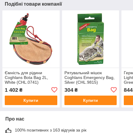
Подібні товари компанії
Ємність для рідини
Рятувальний мішок
Герм
Coghlans Bota Bag 2L,
Coghlans Emergency Bag,
Ligh
White (CHL.0741)
Silver (CHL.9815)
Gree
1 402
304
844
₴
₴
Купити
Купити
Про нас
100% позитивних з 163 відгуків за рік