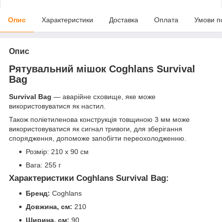
Опис
Характеристики
Доставка
Оплата
Умови п
Опис
Рятувальний мішок Coghlans Survival
Bag
Survival Bag
— аварійне сховище, яке може
використовуватися як настил.
Також поліетиленова конструкція товщиною 3 мм може
використовуватися як сигнал тривоги, для зберігання
спорядження, допоможе запобігти переохолодженню.
Розмір: 210 x 90 см
Вага: 255 г
Характеристики Coghlans Survival Bag:
Бренд:
Coghlans
Довжина, см:
210
Ширина, см:
90