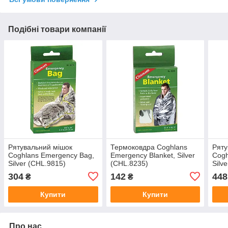
Подібні товари компанії
Рятувальний мішок
Термоковдра Coghlans
Ряту
Coghlans Emergency Bag,
Emergency Blanket, Silver
Cogh
Silver (CHL.9815)
(CHL.8235)
Silv
304
142
448
₴
₴
Купити
Купити
Про нас