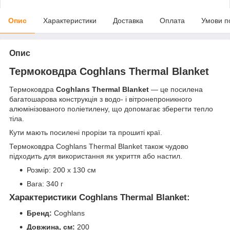
Опис
Характеристики
Доставка
Оплата
Умови п
Опис
Термоковдра Coghlans Thermal Blanket
Термоковдра
Coghlans Thermal Blanket
— це посилена
багатошарова конструкція з водо- і вітронепроникного
алюмінізованого поліетилену, що допомагає зберегти тепло
тіла.
Кути мають посилені прорізи та прошиті краї.
Термоковдра Coghlans Thermal Blanket також чудово
підходить для використання як укриття або настил.
Розмір: 200 x 130 см
Вага: 340 г
Характеристики Coghlans Thermal Blanket:
Бренд:
Coghlans
Довжина, см:
200