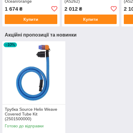
Ocean/orange
(AS262)
(AS2
(145289/1624)
1 674
2 012
2 1
₴
₴
Купити
Купити
Акційні пропозиції та новинки
–10%
Трубка Source Helix Weave
Covered Tube Kit
(2501500000)
Готово до відправки