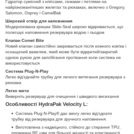
Гідратор сумісний з кліпсами, гачками і петлями на
найрізноманітніших жилетах та рюкзаках, включно з Gregory,
Salomon, Osprey і CamelBak
Широкий отвір для наповнення
Модернізована кришка Slide-Seal широко відкривається, що
полегшує наповнення резервуара водою і льодом
Клапан Comet Bite
Новий клапан самостійно закривається після кожного ковтка і
оснащений важелем, який може бути відкритий/закритий
однією рукою для запобігання протікання коли система не
використовується
Система Plug-N-Play
Легко від'єднайте трубку для легкого витягання резервуара з
рюкзака
Легко мити
Виверніть резервуар для очищення і швидкого висихання
Особливості HydraPak Velocity L:
Система Plug-N-Play® дає змогу легко від'єднати
трубку від резервуара для зручного наповнення.
Виготовлена з надміцного, стійкого до стирання TPU,
проварені RF шви для більшої міцності та еластичності.