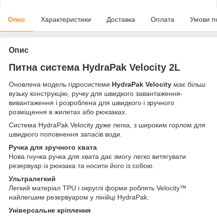
Опис
Характеристики
Доставка
Оплата
Умови п
Опис
Питна система HydraPak Velocity 2L
Оновлена модель гідросистеми
HydraPak Velocity
має більш
вузьку конструкцію, ручку для швидкого завантаження-
вивантаження і розроблена для швидкого і зручного
розміщення в жилетах або рюкзаках.
Система HydraPak Velocity дуже легка, з широким горлом для
швидкого поповнення запасів води.
Ручка для зручного хвата
Нова гнучка ручка для хвата дає змогу легко витягувати
резервуар із рюкзака та носити його із собою.
Ультралегкий
Легкий матеріал TPU і округлі форми роблять Velocity™
найлегшим резервуаром у лінійці HydraPak.
Універсальне кріплення