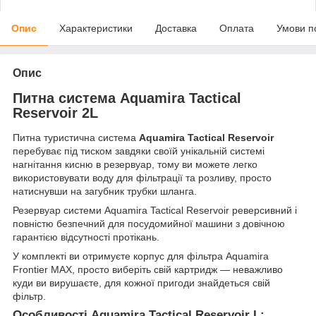
Опис
Характеристики
Доставка
Оплата
Умови п
Опис
Питна система Aquamira Tactical
Reservoir 2L
Питна туристична система
Aquamira Tactical Reservoir
перебуває під тиском завдяки своїй унікальній системі
нагнітання кисню в резервуар, тому ви можете легко
використовувати воду для фільтрації та розливу, просто
натиснувши на загубник трубки шланга.
Резервуар системи Aquamira Tactical Reservoir реверсивний і
повністю безпечний для посудомийної машини з довічною
гарантією відсутності протікань.
У комплекті ви отримуєте корпус для фільтра Aquamira
Frontier MAX, просто виберіть свій картридж — неважливо
куди ви вирушаєте, для кожної пригоди знайдеться свій
фільтр.
Особливості Aquamira Tactical Reservoir L: