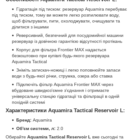
Гідратація під тиском: резервуар Aquamira перебуває
під тиском, тому ви можете легко розпилювати воду,
щоб фільтрувати, пити, охолоджувати, очищувати та
ділитися з іншими
Реверсивний, безпечний для посудомийної машини
резервуар із довічною гарантією відсутності протікань
Корпус для фільтра Frontier MAX надається
безкоштовно при купівлі будь-якого резервуара
Aquamira Tactical
Зніміть затискач-ножиці і легко поповнюйте запаси
води з будь-якої річки, струмка, озера або ставка
Підключіть фільтр Aquamira Frontier MAX через
вбудоване швидкоз'ємне з'єднання і отримаєте
універсальну станцію гідратації та фільтрації в одній
похідній системі
Характеристики Aquamira Tactical Reservoir L:
Бренд:
Aquamira
Об'єм системи, л:
2.0
Обирайте
Aquamira Tactical Reservoir L
вже сьогодні та