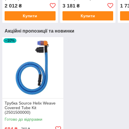
2 012
3 181
1 7
₴
₴
Купити
Купити
Акційні пропозиції та новинки
–10%
Трубка Source Helix Weave
Covered Tube Kit
(2501500000)
Готово до відправки
684