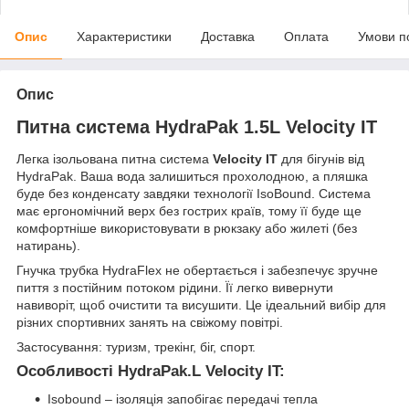
Опис
Характеристики
Доставка
Оплата
Умови п
Опис
Питна система HydraPak 1.5L Velocity IT
Легка ізольована питна система
Velocity IT
для бігунів від
HydraPak. Ваша вода залишиться прохолодною, а пляшка
буде без конденсату завдяки технології IsoBound. Система
має ергономічний верх без гострих країв, тому її буде ще
комфортніше використовувати в рюкзаку або жилеті (без
натирань).
Гнучка трубка HydraFlex не обертається і забезпечує зручне
пиття з постійним потоком рідини. Її легко вивернути
навиворіт, щоб очистити та висушити. Це ідеальний вибір для
різних спортивних занять на свіжому повітрі.
Застосування: туризм, трекінг, біг, спорт.
Особливості HydraPak.L Velocity IT:
Isobound – ізоляція запобігає передачі тепла