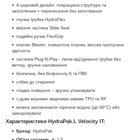
4-шаровий дизайн: покращена структура та
захоплення + перенесення без запотівання
гнучка трубка HydraFlex
верхня частина Slide-Seal
подвійні ручки FlexGrip
клапан Blaster, поворотна планка, висока пропускна
здатність
система Plug-N-Play - легке від'єднання трубки без
витоку, зручне наповнення
безпечна, без бісфенолу А та ПВХ
стійка до стирання
гладка поверхня – зручно упаковувати
з дуже міцними зварними швами TPU та RF
можна заповнювати гарячою водою (до 60°C) або
заморожувати
Характеристики HydraPak.L Velocity IT:
Бренд:
HydraPak
Об'єм системи, л:
1.5