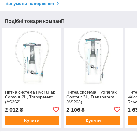
Всі умови повернення
Подібні товари компанії
Питна система HydraPak
Питна система HydraPak
Питн
Contour 2L, Transparent
Contour 3L, Transparent
Veloc
(AS262)
(AS263)
Reve
Mali
2 012
2 106
1 6
₴
₴
Купити
Купити