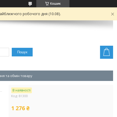
Кошик
найближчого робочого дня (10.08).
Пошук
ня та обмін товару
В наявності
Код:
81300
1 276 ₴