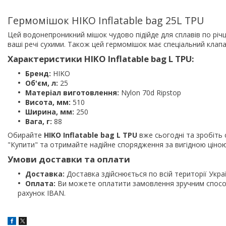
Гермомішок HIKO Inflatable bag 25L TPU
Цей водонепроникний мішок чудово підійде для сплавів по річц
ваші речі сухими. Також цей гермомішок має спеціальний клап
Характеристики HIKO Inflatable bag L TPU:
Бренд:
HIKO
Об'єм, л:
25
Матеріал виготовлення:
Nylon 70d Ripstop
Висота, мм:
510
Ширина, мм:
250
Вага, г:
88
Обирайте
HIKO Inflatable bag L TPU
вже сьогодні та зробіть
"Купити" та отримайте надійне спорядження за вигідною ціною
Умови доставки та оплати
Доставка:
Доставка здійснюється по всій території Укра
Оплата:
Ви можете оплатити замовлення зручним способ
рахунок IBAN.