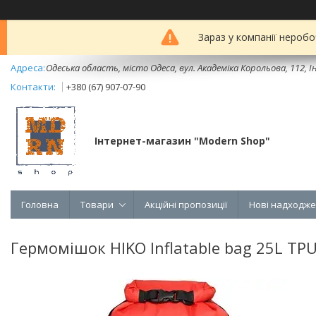
Зараз у компанії неробо
Одеська область, місто Одеса, вул. Академіка Корольова, 112, Ін
+380 (67) 907-07-90
Інтернет-магазин "Modern Shop"
Головна
Товари
Акційні пропозиції
Нові надходж
Гермомішок HIKO Inflatable bag 25L TPU