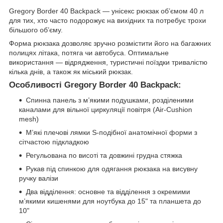
Gregory Border 40 Backpack — унісекс рюкзак об’ємом 40 л
для тих, хто часто подорожує на вихідних та потребує трохи
більшого об’єму.
Форма рюкзака дозволяє зручно розмістити його на багажних
полицях літака, потяга чи автобуса. Оптимальне
використання — відрядження, туристичні поїздки тривалістю
кілька днів, а також як міський рюкзак.
Особливості Gregory Border 40 Backpack:
Спинна панель з м’якими подушками, розділеними
каналами для вільної циркуляції повітря (Air-Cushion
mesh)
М’які плечові лямки S-подібної анатомічної форми з
сітчастою підкладкою
Регульована по висоті та довжині грудна стяжка
Рукав під спинкою для одягання рюкзака на висувну
ручку валізи
Два відділення: основне та відділення з окремими
м’якими кишенями для ноутбука до 15" та планшета до
10"