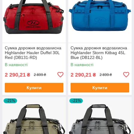
Сумка дорожня водозахисна
Сумка дорожня водозахисна
Highlander Hauler Duffel 30L
Highlander Storm Kitbag 45L
Red (DB131-RD)
Blue (DB122-BL)
В наявності
В наявності
2 290,21
2 290,21
₴
₴
2 899 ₴
2 899 ₴
Купити
Купити
–21%
–21%