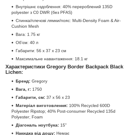
Внутрішнє оздоблення: 40% перероблений 135D
polyester з C0 DWR (без PFAS)
Спинка/плечові лямки/пояс: Multi-Density Foam & Air-
Cushion Mesh
Вага: 1.75 кг
Об’єм: 40 л
Габарити: 56 x 37 x 23 см
Максимальне навантаження: 18.1 кг
Характеристики Gregory Border Backpack Black
Lichen:
Бренд:
Gregory
Вага, г:
1750
Габарити, см:
37 x 56 x 23
Матеріал виготовлення:
100% Recycled 600D
Polyester Ripstop; 40% Post-consumer Recycled 135d
Polyester; Foam
Діагональ ноутбука:
15"
Накидка від дощу:
Немає