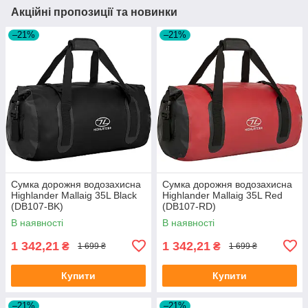
Акційні пропозиції та новинки
–21%
–21%
Сумка дорожня водозахисна
Сумка дорожня водозахисна
Highlander Mallaig 35L Black
Highlander Mallaig 35L Red
(DB107-BK)
(DB107-RD)
В наявності
В наявності
1 342,21
1 342,21
₴
₴
1 699 ₴
1 699 ₴
Купити
Купити
–21%
–21%