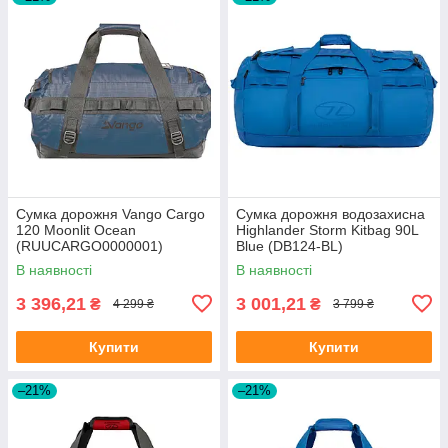
Сумка дорожня Vango Cargo
Сумка дорожня водозахисна
120 Moonlit Ocean
Highlander Storm Kitbag 90L
(RUUCARGO0000001)
Blue (DB124-BL)
В наявності
В наявності
3 396,21
3 001,21
₴
₴
4 299 ₴
3 799 ₴
Купити
Купити
–21%
–21%