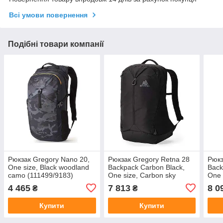
Всі умови повернення
Подібні товари компанії
Рюкзак Gregory Nano 20,
Рюкзак Gregory Retna 28
Рюкз
One size, Black woodland
Backpack Carbon Black,
Back
camo (111499/9183)
One size, Carbon sky
One 
(150945/6404)
(141
4 465
7 813
8 0
₴
₴
Купити
Купити