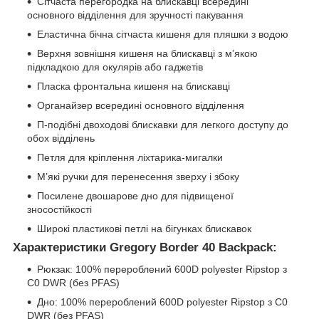
Сітчаста перегородка на блискавці всередині
основного відділення для зручності пакування
Еластична бічна сітчаста кишеня для пляшки з водою
Верхня зовнішня кишеня на блискавці з м’якою
підкладкою для окулярів або гаджетів
Пласка фронтальна кишеня на блискавці
Органайзер всередині основного відділення
П-подібні двоходові блискавки для легкого доступу до
обох відділень
Петля для кріплення ліхтарика-мигалки
М’які ручки для перенесення зверху і збоку
Посилене двошарове дно для підвищеної
зносостійкості
Широкі пластикові петлі на бігунках блискавок
Характеристики Gregory Border 40 Backpack:
Рюкзак: 100% перероблений 600D polyester Ripstop з
C0 DWR (без PFAS)
Дно: 100% перероблений 600D polyester Ripstop з C0
DWR (без PFAS)