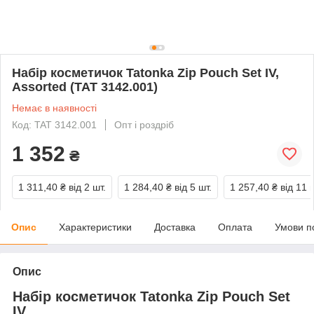
Набір косметичок Tatonka Zip Pouch Set IV,
Assorted (TAT 3142.001)
Немає в наявності
Код: TAT 3142.001
Опт і роздріб
1 352
₴
1 311,40 ₴
від 2 шт.
1 284,40 ₴
від 5 шт.
1 257,40 ₴
від 11 
Опис
Характеристики
Доставка
Оплата
Умови п
Опис
Набір косметичок Tatonka Zip Pouch Set
IV