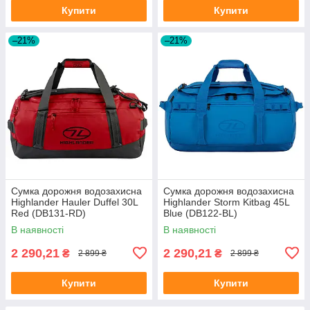
Купити
Купити
–21%
–21%
Сумка дорожня водозахисна
Сумка дорожня водозахисна
Highlander Hauler Duffel 30L
Highlander Storm Kitbag 45L
Red (DB131-RD)
Blue (DB122-BL)
В наявності
В наявності
2 290,21
2 290,21
₴
₴
2 899 ₴
2 899 ₴
Купити
Купити