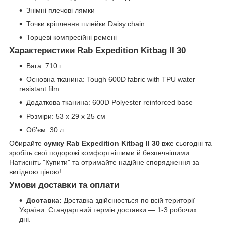
Знімні плечові лямки
Точки кріплення шлейки Daisy chain
Торцеві компресійні ремені
Характеристики Rab Expedition Kitbag II 30
Вага: 710 г
Основна тканина: Tough 600D fabric with TPU water
resistant film
Додаткова тканина: 600D Polyester reinforced base
Розміри: 53 x 29 x 25 см
Об'єм: 30 л
Обирайте
сумку Rab Expedition Kitbag II 30
вже сьогодні та
зробіть свої подорожі комфортнішими й безпечнішими.
Натисніть "Купити" та отримайте надійне спорядження за
вигідною ціною!
Умови доставки та оплати
Доставка:
Доставка здійснюється по всій території
України. Стандартний термін доставки — 1-3 робочих
дні.