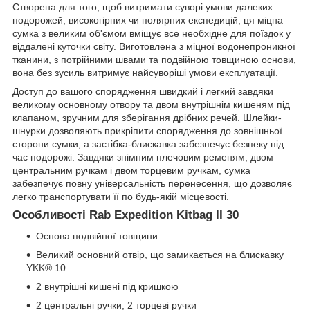
Створена для того, щоб витримати суворі умови далеких
подорожей, високогірних чи полярних експедицій, ця міцна
сумка з великим об'ємом вміщує все необхідне для поїздок у
віддалені куточки світу. Виготовлена з міцної водонепроникної
тканини, з потрійними швами та подвійною товщиною основи,
вона без зусиль витримує найсуворіші умови експлуатації.
Доступ до вашого спорядження швидкий і легкий завдяки
великому основному отвору та двом внутрішнім кишеням під
клапаном, зручним для зберігання дрібних речей. Шлейки-
шнурки дозволяють прикріпити спорядження до зовнішньої
сторони сумки, а застібка-блискавка забезпечує безпеку під
час подорожі. Завдяки знімним плечовим ременям, двом
центральним ручкам і двом торцевим ручкам, сумка
забезпечує повну універсальність перенесення, що дозволяє
легко транспортувати її по будь-якій місцевості.
Особливості Rab Expedition Kitbag II 30
Основа подвійної товщини
Великий основний отвір, що замикається на блискавку
YKK® 10
2 внутрішні кишені під кришкою
2 центральні ручки, 2 торцеві ручки