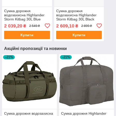
Сумка дорожня
Сумка дорожня
водозахисна Highlander
водозахисна Highlander
Storm Kitbag 30L Blue
Storm Kitbag 30L Black
(DB121-BL)
(DB121-BK)
2 039,20
2 609,10
₴
₴
2 549 ₴
2 899 ₴
Купити
Купити
Акційні пропозиції та новинки
–21%
–21%
Сумка дорожня водозахисна
Сумка дорожня Highlander