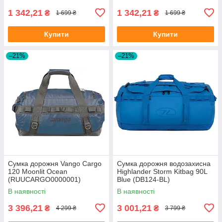
1 342,21
1 342,21
₴
₴
1 699 ₴
1 699 ₴
Купити
Купити
–21%
–21%
Сумка дорожня Vango Cargo
Сумка дорожня водозахисна
120 Moonlit Ocean
Highlander Storm Kitbag 90L
(RUUCARGO0000001)
Blue (DB124-BL)
В наявності
В наявності
3 396,21
3 001,21
₴
₴
4 299 ₴
3 799 ₴