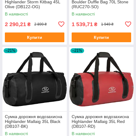
Highlander Storm Kitbag 45L
Boulder Duffle Bag 70L Stone
Olive (DB122-OG)
(RUC270-SO)
В наявності
В наявності
2 290,21
1 539,71
₴
₴
2 899 ₴
1 949 ₴
Купити
Купити
–21%
–21%
Сумка дорожня водозахисна
Сумка дорожня водозахисна
Highlander Mallaig 35L Black
Highlander Mallaig 35L Red
(DB107-BK)
(DB107-RD)
В наявності
В наявності