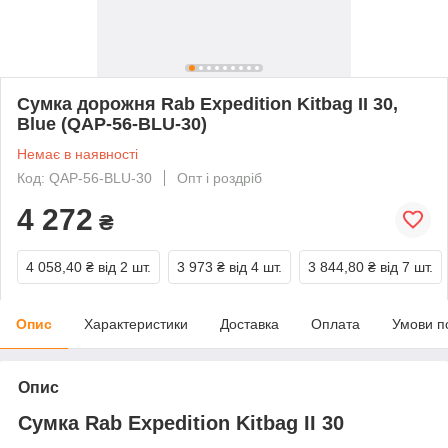
Сумка дорожня Rab Expedition Kitbag II 30,
Blue (QAP-56-BLU-30)
Немає в наявності
Код: QAP-56-BLU-30
Опт і роздріб
4 272
₴
4 058,40 ₴
від 2 шт.
3 973 ₴
від 4 шт.
3 844,80 ₴
від 7 шт.
Опис
Характеристики
Доставка
Оплата
Умови п
Опис
Сумка Rab Expedition Kitbag II 30