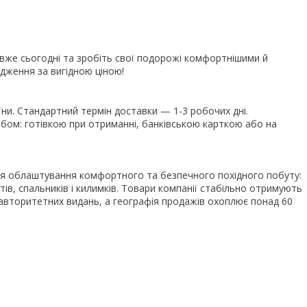
вже сьогодні та зробіть свої подорожі комфортнішими й
дження за вигідною ціною!
їни. Стандартний термін доставки — 1-3 робочих дні.
ом: готівкою при отриманні, банківською карткою або на
для облаштування комфортного та безпечного похідного побуту:
метів, спальників і килимків. Товари компанії стабільно отримують
их авторитетних видань, а географія продажів охоплює понад 60