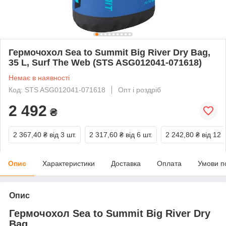
Гермочохол Sea to Summit Big River Dry Bag,
35 L, Surf The Web (STS ASG012041-071618)
Немає в наявності
Код: STS ASG012041-071618
Опт і роздріб
2 492
₴
2 367,40 ₴
від 3 шт.
2 317,60 ₴
від 6 шт.
2 242,80 ₴
від 12 
Опис
Характеристики
Доставка
Оплата
Умови п
Опис
Гермочохол Sea to Summit Big River Dry
Bag