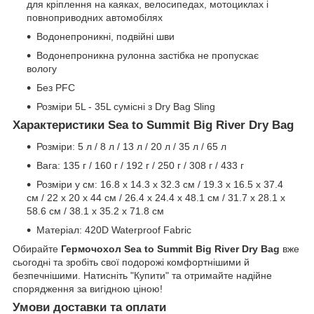
для кріплення на каяках, велосипедах, мотоциклах і
повноприводних автомобілях
Водонепроникні, подвійні шви
Водонепроникна рулонна застібка не пропускає
вологу
Без PFC
Розміри 5L - 35L сумісні з Dry Bag Sling
Характеристики Sea to Summit Big River Dry Bag
Розміри: 5 л / 8 л / 13 л / 20 л / 35 л / 65 л
Вага: 135 г / 160 г / 192 г / 250 г / 308 г / 433 г
Розміри у см: 16.8 x 14.3 x 32.3 см / 19.3 x 16.5 x 37.4
см / 22 x 20 x 44 см / 26.4 x 24.4 x 48.1 см / 31.7 x 28.1 x
58.6 см / 38.1 x 35.2 x 71.8 см
Матеріал: 420D Waterproof Fabric
Обирайте
Гермочохол Sea to Summit Big River Dry Bag
вже
сьогодні та зробіть свої подорожі комфортнішими й
безпечнішими. Натисніть "Купити" та отримайте надійне
спорядження за вигідною ціною!
Умови доставки та оплати