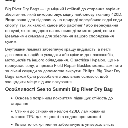
Big River Dry Bags — це міцний і стійкий до стирання варіант
зберігання, який використовує міцну нейлонову тканину 420D.
Якщо ваша ідея відпочинку на природі передбачає водні види
спорту, такі як каякінг, каное або рафтинг / або пересування
по суші, як-от подорож на велосипеді чи мотоциклі, вони є
ідеальними сумками для зберігання вашого спорядження
сухим.
Внутрішній ламінат забезпечує кращу видимість, а петлі
дозволяють надійно укладати або кріпити до плавзасобів,
мотоциклів та іншого обладнання. Є застібка Hypalon, що не
пропускає воду, а пряжки Field Repair Buckles можна замінити
за лічені секунди за допомогою викрутки Philips. Big River Dry
Bags також були розроблені з овальною основою, щоб
заощадити місце під час пакування.
Особливості Sea to Summit Big River Dry Bag
Основа з потрійним покриттям підвищує стійкість до
стирання
Стійкий до стирання нейлон 420D, ламінований
плівкою TPU для міцності та водонепроникності
Кілька точок кріплення забезпечують універсальність