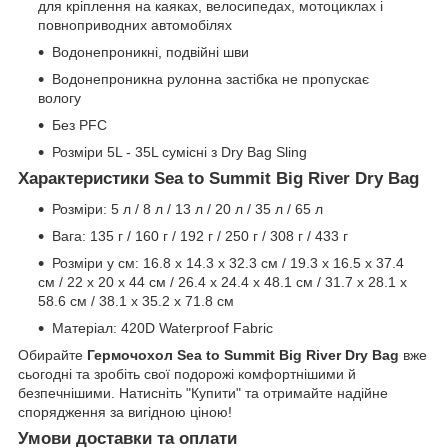
для кріплення на каяках, велосипедах, мотоциклах і
повноприводних автомобілях
Водонепроникні, подвійні шви
Водонепроникна рулонна застібка не пропускає
вологу
Без PFC
Розміри 5L - 35L сумісні з Dry Bag Sling
Характеристики Sea to Summit Big River Dry Bag
Розміри: 5 л / 8 л / 13 л / 20 л / 35 л / 65 л
Вага: 135 г / 160 г / 192 г / 250 г / 308 г / 433 г
Розміри у см: 16.8 x 14.3 x 32.3 см / 19.3 x 16.5 x 37.4
см / 22 x 20 x 44 см / 26.4 x 24.4 x 48.1 см / 31.7 x 28.1 x
58.6 см / 38.1 x 35.2 x 71.8 см
Матеріал: 420D Waterproof Fabric
Обирайте
Гермочохол Sea to Summit Big River Dry Bag
вже
сьогодні та зробіть свої подорожі комфортнішими й
безпечнішими. Натисніть "Купити" та отримайте надійне
спорядження за вигідною ціною!
Умови доставки та оплати