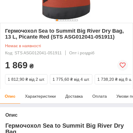
Гермочохол Sea to Summit Big River Dry Bag,
13 L, Picante Red (STS ASG012041-051911)
Немає в наявності
Код: STS ASG012041-051911
Опт і роздріб
1 869
₴
1 812,90 ₴
від 2 шт.
1 775,60 ₴
від 4 шт.
1 738,20 ₴
від 8 шт
Опис
Характеристики
Доставка
Оплата
Умови п
Опис
Гермочохол Sea to Summit Big River Dry
Bag