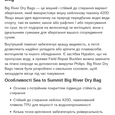
Big River Dry Bags — це міцний і стійкий до стирання варіант
зберігання, який використовує міцну нейлонову тканину 420D.
Якщо ваша ідея відпочинку на природі передбачає водні види
спорту, такі як каякінг, каное або рафтинг / або пересування
по суші, як-от подорож на велосипеді чи мотоциклі, вони є
ідеальними сумками для зберігання вашого спорядження
сухим.
Внутрішній ламінат забезпечує кращу видимість, а петлі
дозволяють надійно укладати або кріпити до плавзасобів,
мотоциклів та іншого обладнання. Є застібка Hypalon, що не
пропускає воду, а пряжки Field Repair Buckles можна замінити
за лічені секунди за допомогою викрутки Philips. Big River Dry
Bags також були розроблені з овальною основою, щоб
заощадити місце під час пакування.
Особливості Sea to Summit Big River Dry Bag
Основа з потрійним покриттям підвищує стійкість до
стирання
Стійкий до стирання нейлон 420D, ламінований
плівкою TPU для міцності та водонепроникності
Кілька точок кріплення забезпечують універсальність