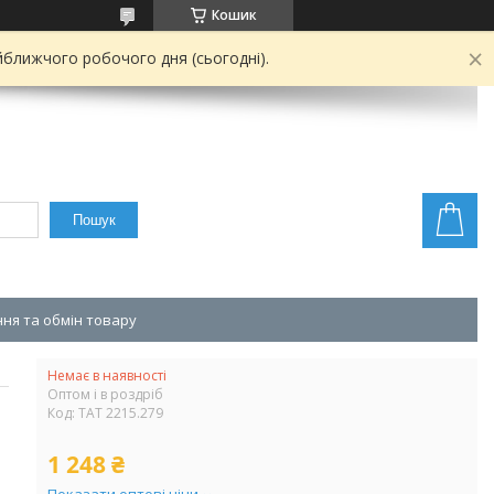
Кошик
йближчого робочого дня (сьогодні).
Пошук
ня та обмін товару
Немає в наявності
Оптом і в роздріб
Код:
TAT 2215.279
1 248 ₴
Показати оптові ціни