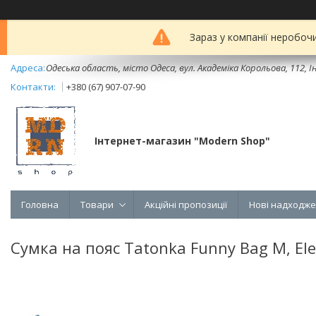
Зараз у компанії неробоч
Одеська область, місто Одеса, вул. Академіка Корольова, 112, Ін
+380 (67) 907-07-90
Інтернет-магазин "Modern Shop"
Головна
Товари
Акційні пропозиції
Нові надходж
Сумка на пояс Tatonka Funny Bag M, Ele