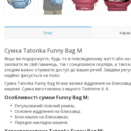
Опис
Харак
Сумка Tatonka Funny Bag M
Якщо ви подорожуєте, будь-то в повсякденному житті або на ве
заховати як свій гаманець, так і сонцезахисні окуляри, а також 
злодіям важко отримати доступ до ваших речей. Завдяки регу
надійно фіксується на поясі.
Сумка Tatonka Funny Bag M має велике відділення на блискавці 
кишеню. Сумка виготовлена ​​з міцного Textreme 6. 6.
Особливості сумки Funny Bag M:
Регульований поясний ремінь;
Основне відділення на блискавці ;
Бічні кишені на блискавках;
Передня накладна кишеня;
Характеристики Tatonka Funny Bag M: