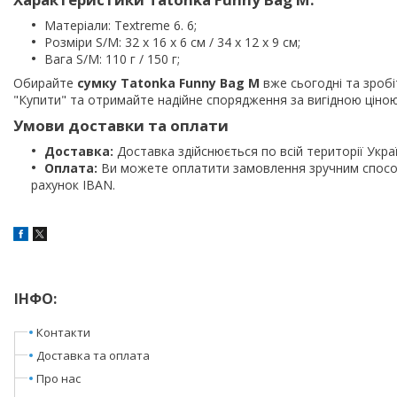
Матеріали: Textreme 6. 6;
Розміри S/M: 32 х 16 х 6 см / 34 х 12 х 9 см;
Вага S/M: 110 г / 150 г;
Обирайте
сумку Tatonka Funny Bag M
вже сьогодні та зроб
"Купити" та отримайте надійне спорядження за вигідною ціною
Умови доставки та оплати
Доставка:
Доставка здійснюється по всій території Укра
Оплата:
Ви можете оплатити замовлення зручним способ
рахунок IBAN.
ІНФО:
Контакти
Доставка та оплата
Про нас