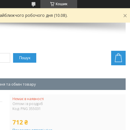
Кошик
найближчого робочого дня (10.08).
Пошук
ня та обмін товару
Немає в наявності
Оптом і в роздріб
Код:
PNG 355031
712 ₴
Показати оптові ціни