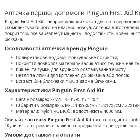
Аптечка першої допомоги Pinguin First Aid Ki
Pinguin First Aid Kit - непромокаючий чохол для ліків першої 
скомплектувати його на власний розсуд. Аптечка виготовлена 
покриттям, яке забезпечує міцність і водостійкість. Зовнішні 
рюкзака.
Особливості аптечки бренду Pinguin
Поліуретанове водовідштовхувальне покриття;
Покриття дозволяє матеріалу залишатися гнучким навіть
Кишені та гумки для зручного розташування вмісту;
Петля та лямки для кріплення до рюкзака або пояса;
Всі застібки-блискавки YKK, з двома бігунками.
Характеристики Pinguin First Aid Kit
Вага у розмірах S/M/L: 42 г /95 г / 120 г.
Габарити у розмірах S/M/L: 14x9x6см / 13x17x7см / 22x18x
Матеріали: Nylon ROBIC®, водостійкість 4000 мм.
Обирайте
аптечку Pinguin First Aid Kit
вже сьогодні та зроб
"Купити" та отримайте надійне спорядження за вигідною ціною
Умови доставки та оплати