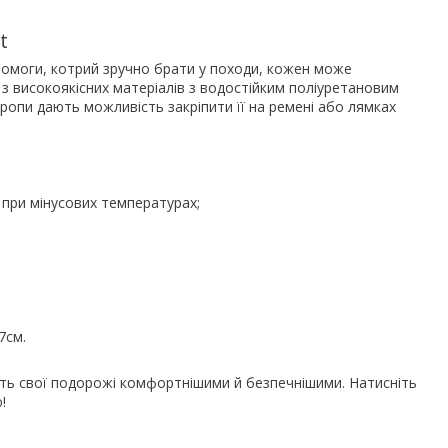
t
допомоги, котрий зручно брати у походи, кожен може
з високоякісних матеріалів з водостійким поліуретановим
стропи дають можливість закріпити її на ремені або лямках
 при мінусових температурах;
7см.
іть свої подорожі комфортнішими й безпечнішими. Натисніть
!