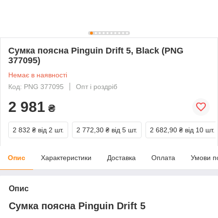
Сумка поясна Pinguin Drift 5, Black (PNG
377095)
Немає в наявності
Код: PNG 377095
Опт і роздріб
2 981
₴
2 832 ₴
від 2 шт.
2 772,30 ₴
від 5 шт.
2 682,90 ₴
від 10 шт.
Опис
Характеристики
Доставка
Оплата
Умови п
Опис
Сумка поясна Pinguin Drift 5