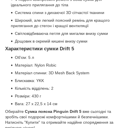
ідеального прилягання до тіла
Система спини з дихаючої 3D сітчастої тканини
Широкий, але легкий поясний ремінь для кращого
прилягання до стегон і кращої вентиляції
Світловідбиваюча петля для мигалки внизу сумки
Дощовик в окремій кишені внизу сумки
Характеристики сумки Drift 5
Об'єм: 5 л
Матеріал: Nylon Robic
Матеріал спинки: 3D Mesh Back System
Блискавка: YKK
Кількість відділень: 2
Розміри: 430 г
Вага: 27 x 22,5 x 14 см
Обирайте
Сумка поясна Pinguin Drift 5
вже сьогодні та
зробіть свої подорожі комфортнішими й безпечнішими.
Натисніть "Купити" та отримайте надійне спорядження за
вигідною ціною!