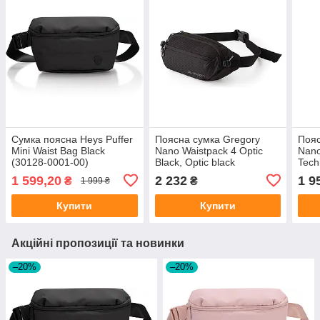
Сумка поясна Heys Puffer
Поясна сумка Gregory
Пояс
Mini Waist Bag Black
Nano Waistpack 4 Optic
Nano
(30128-0001-00)
Black, Optic black
Tech
(153062/9974)
(153
1 599,20
2 232
1 9
₴
₴
1 999 ₴
Купити
Купити
Акційні пропозиції та новинки
–20%
–20%