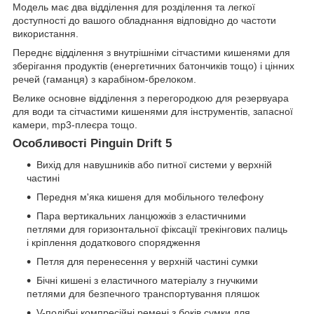
Модель має два відділення для розділення та легкої
доступності до вашого обладнання відповідно до частоти
використання.
Переднє відділення з внутрішніми сітчастими кишенями для
зберігання продуктів (енергетичних батончиків тощо) і цінних
речей (гаманця) з карабіном-брелоком.
Велике основне відділення з перегородкою для резервуара
для води та сітчастими кишенями для інструментів, запасної
камери, mp3-плеєра тощо.
Особливості Pinguin Drift 5
Вихід для навушників або питної системи у верхній
частині
Передня м'яка кишеня для мобільного телефону
Пара вертикальних ланцюжків з еластичними
петлями для горизонтальної фіксації трекінгових палиць
і кріплення додаткового спорядження
Петля для перенесення у верхній частині сумки
Бічні кишені з еластичного матеріалу з гнучкими
петлями для безпечного транспортування пляшок
V-подібні компресійні ремені з боків сумки для