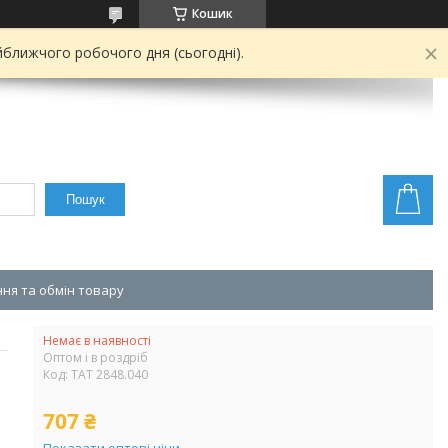
Кошик
йближчого робочого дня (сьогодні).
Пошук
ня та обмін товару
Немає в наявності
Оптом і в роздріб
Код:
TAT 2848.040
707 ₴
Показати оптові ціни