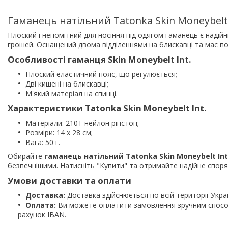
Гаманець натільний Tatonka Skin Moneybelt 
Плоский і непомітний для носіння під одягом гаманець є надій
грошей. Оснащений двома відділеннями на блискавці та має по
Особливості гаманця Skin Moneybelt Int.
Плоский еластичний пояс, що регулюється;
Дві кишені на блискавці;
М'який матеріал на спинці.
Характеристики Tatonka Skin Moneybelt Int.
Матеріали: 210T нейлон ріпстоп;
Розміри: 14 х 28 см;
Вага: 50 г.
Обирайте
гаманець натільний Tatonka Skin Moneybelt Int
безпечнішими. Натисніть "Купити" та отримайте надійне споря
Умови доставки та оплати
Доставка:
Доставка здійснюється по всій території Укра
Оплата:
Ви можете оплатити замовлення зручним способ
рахунок IBAN.