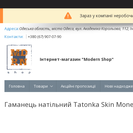
Зараз у компанії неробоч
Одеська область, місто Одеса, вул. Академіка Корольова, 112, Ін
+380 (67) 907-07-90
Інтернет-магазин "Modern Shop"
Головна
Товари
Акційні пропозиції
Нові надходж
Гаманець натільний Tatonka Skin Moneyb