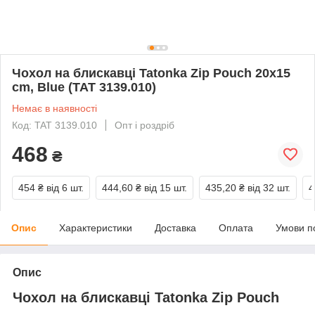
Чохол на блискавці Tatonka Zip Pouch 20x15
cm, Blue (TAT 3139.010)
Немає в наявності
Код: TAT 3139.010
Опт і роздріб
468
₴
454 ₴
від 6 шт.
444,60 ₴
від 15 шт.
435,20 ₴
від 32 шт.
4
Опис
Характеристики
Доставка
Оплата
Умови п
Опис
Чохол на блискавці Tatonka Zip Pouch