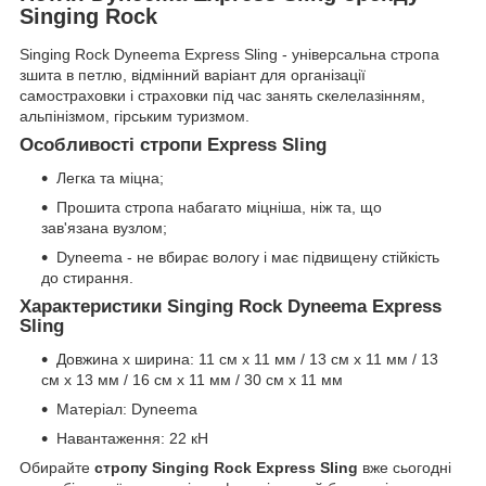
Singing Rock
Singing Rock Dyneema Express Sling - універсальна стропа
зшита в петлю, відмінний варіант для організації
самостраховки і страховки під час занять скелелазінням,
альпінізмом, гірським туризмом.
Особливості стропи Express Sling
Легка та міцна;
Прошита стропа набагато міцніша, ніж та, що
зав'язана вузлом;
Dyneema - не вбирає вологу і має підвищену стійкість
до стирання.
Характеристики Singing Rock Dyneema Express
Sling
Довжина x ширина: 11 см х 11 мм / 13 см x 11 мм / 13
см х 13 мм / 16 см x 11 мм / 30 см x 11 мм
Матеріал: Dyneema
Навантаження: 22 кН
Обирайте
стропу Singing Rock Express Sling
вже сьогодні