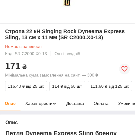
Стропа 22 кН Singing Rock Dyneema Express
Sling, 13 см х 11 мм (SR C2000.X0-13)
Немає в наявності
Код: SR C2000.X0-13
Опт і роздріб
171
₴
Мінімальна сума замовлення на сайті — 300 ₴
116,40 ₴
від 25 шт.
114 ₴
від 58 шт.
111,60 ₴
від 125 шт.
Опис
Характеристики
Доставка
Оплата
Умови п
Опис
Петля Dyneema Express Sling бренду