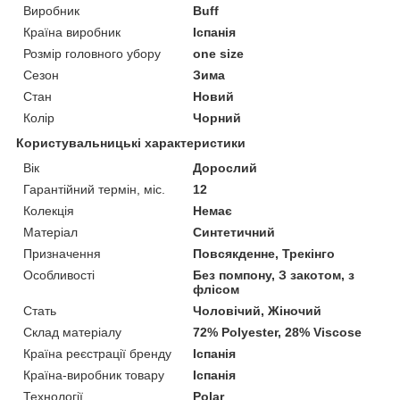
Виробник
Buff
Країна виробник
Іспанія
Розмір головного убору
one size
Сезон
Зима
Стан
Новий
Колір
Чорний
Користувальницькі характеристики
Вік
Дорослий
Гарантійний термін, міс.
12
Колекція
Немає
Матеріал
Синтетичний
Призначення
Повсякденне, Трекінго
Особливості
Без помпону, З закотом, з
флісом
Стать
Чоловічий, Жіночий
Склад матеріалу
72% Polyester, 28% Viscose
Країна реєстрації бренду
Іспанія
Країна-виробник товару
Іспанія
Технології
Polar