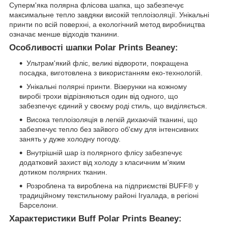
Суперм'яка полярна флісова шапка, що забезпечує
максимальне тепло завдяки високій теплоізоляції. Унікальні
принти по всій поверхні, а екологічний метод виробництва
означає менше відходів тканини.
Особливості шапки Polar Prints Beaney:
Ультрам'який фліс, великі відвороти, покращена
посадка, виготовлена ​​з використанням еко-технологій.
Унікальні полярні принти. Візерунки на кожному
виробі трохи відрізняються один від одного, що
забезпечує єдиний у своєму роді стиль, що виділяється.
Висока теплоізоляція в легкій дихаючій тканині, що
забезпечує тепло без зайвого об'єму для інтенсивних
занять у дуже холодну погоду.
Внутрішній шар із полярного флісу забезпечує
додатковий захист від холоду з класичним м'яким
дотиком полярних тканин.
Розроблена та вироблена на підприємстві BUFF® у
традиційному текстильному районі Ігуалада, в регіоні
Барселони.
Характеристики Buff Polar Prints Beaney: