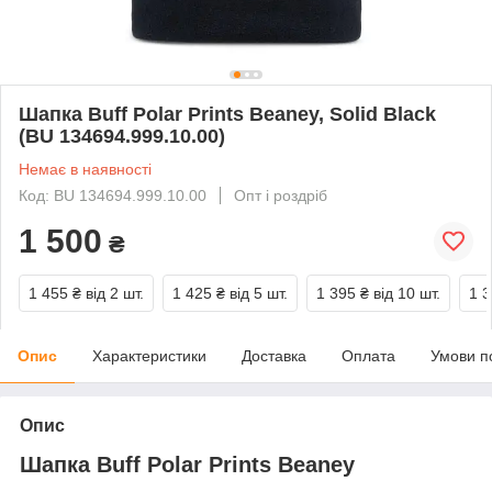
Шапка Buff Polar Prints Beaney, Solid Black
(BU 134694.999.10.00)
Немає в наявності
Код: BU 134694.999.10.00
Опт і роздріб
1 500
₴
1 455 ₴
від 2 шт.
1 425 ₴
від 5 шт.
1 395 ₴
від 10 шт.
1 3
Опис
Характеристики
Доставка
Оплата
Умови п
Опис
Шапка Buff Polar Prints Beaney