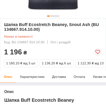
Шапка Buff Ecostretch Beaney, Snout Ash (BU
134667.914.10.00)
Немає в наявності
Код: BU 134667.914.10.00
Опт і роздріб
1 196
₴
1 160,10 ₴
від 3 шт.
1 136,20 ₴
від 6 шт.
1 112,30 ₴
від 13 
Опис
Характеристики
Доставка
Оплата
Умови п
Опис
Шапка Buff Ecostretch Beaney