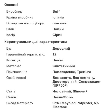
Основні
Виробник
Buff
Країна виробник
Іспанія
Розмір головного убору
one size
Стан
Новий
Колір
Сірий
Користувальницькі характеристики
Вік
Дорослий
Гарантійний термін, міс.
12
Колекція
Немає
Матеріал
Синтетичний
Призначення
Повсякденне, Трекінго
Особливості
Без закота, Без помпону,
Двосторонній, Сонцезахист
(UPF50+)
Стать
Чоловічий, Жіночий
Сезон
Весна/Осінь
Склад матеріалу
95% Recycled Polyester, 5%
Elastane