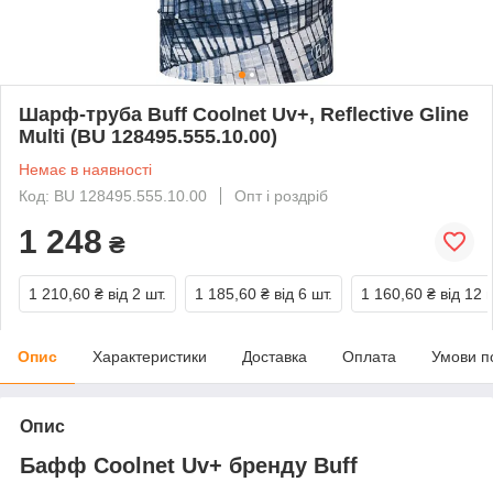
Шарф-труба Buff Coolnet Uv+, Reflective Gline
Multi (BU 128495.555.10.00)
Немає в наявності
Код: BU 128495.555.10.00
Опт і роздріб
1 248
₴
1 210,60 ₴
від 2 шт.
1 185,60 ₴
від 6 шт.
1 160,60 ₴
від 12 
Опис
Характеристики
Доставка
Оплата
Умови п
Опис
Бафф Coolnet Uv+ бренду Buff