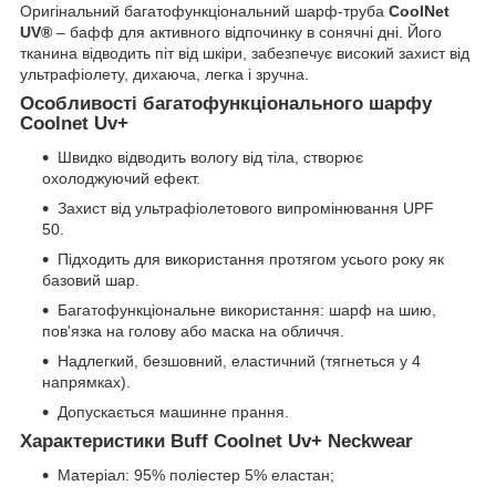
Оригінальний багатофункціональний шарф-труба
CoolNet
UV®
– бафф для активного відпочинку в сонячні дні. Його
тканина відводить піт від шкіри, забезпечує високий захист від
ультрафіолету, дихаюча, легка і зручна.
Особливості багатофункціонального шарфу
Coolnet Uv+
Швидко відводить вологу від тіла, створює
охолоджуючий ефект.
Захист від ультрафіолетового випромінювання UPF
50.
Підходить для використання протягом усього року як
базовий шар.
Багатофункціональне використання: шарф на шию,
пов'язка на голову або маска на обличчя.
Надлегкий, безшовний, еластичний (тягнеться у 4
напрямках).
Допускається машинне прання.
Характеристики Buff Coolnet Uv+ Neckwear
Матеріал: 95% поліестер 5% еластан;