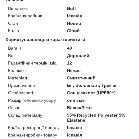
Виробник
Buff
Країна виробник
Іспанія
Стан
Новий
Колір
Сірий
Користувальницькі характеристики
Вага, г
40
Вік
Дорослий
Гарантійний термін, міс.
12
Колекція
Немає
Матеріал
Синтетичний
Призначення
Біг, Велоспорт, Трекінг
Особливості
Сонцезахист (UPF50+)
Розмір головного убору
one size
Сезон
Весна/Лето
Склад матеріалу
95% Recycled Polyester 5%
Elastane
Країна реєстрації бренду
Іспанія
Країна-виробник товару
Іспанія