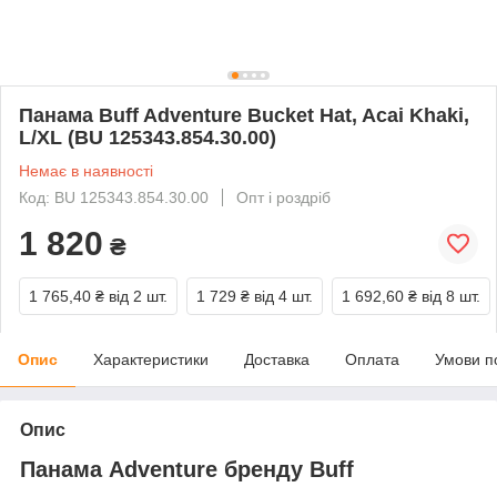
Панама Buff Adventure Bucket Hat, Acai Khaki,
L/XL (BU 125343.854.30.00)
Немає в наявності
Код: BU 125343.854.30.00
Опт і роздріб
1 820
₴
1 765,40 ₴
від 2 шт.
1 729 ₴
від 4 шт.
1 692,60 ₴
від 8 шт.
Опис
Характеристики
Доставка
Оплата
Умови п
Опис
Панама Adventure бренду Buff