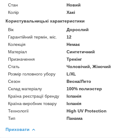
Стан
Новий
Колір
Хакі
Користувальницькі характеристики
Вік
Дорослий
Гарантійний термін, міс.
12
Колекція
Немає
Матеріал
Синтетичний
Призначення
Трекінг
Стать
Чоловічий, Жіночий
Розмір головного убору
L/XL
Сезон
Весна/Лето
Склад матеріалу
100% полиэстер
Країна реєстрації бренду
Іспанія
Країна-виробник товару
Іспанія
Технології
High UV Protection
Тип
Панама
Приховати