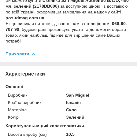
Ви можете купити
Склянка San Miguel Authentic BAJO, 400
мл, зелений (2178DB600)
за доступною ціною і з доставкою
по всій Україні, оформивши замовлення на нашому сайті
posudmag.com.ua
.
Якщо виникли питання, дзвоніть нам за телефоном:
066-90-
707-90
, будемо раді проконсультувати та допомогти обрати
товар, який найбільш підійде для вирішення саме Ваших
потреб!
Приховати
Характеристики
Основні
Виробник
San Miguel
Країна виробник
Іспанія
Матеріал
Скло
Колір
Зелений
Користувальницькі характеристики
Висота виробу (см)
10,5