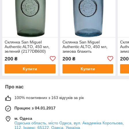
Склянка San Miguel
Склянка San Miguel
Скля
Authentic ALTO, 450 мл,
Authentic ALTO, 450 мл,
Auth
зелений (2177DB600)
зимова блакить
зимо
(2177DB601)
(21
200
200
200
₴
₴
Купити
Купити
Про нас
100% позитивних з 163 відгуків за рік
Працює з 04.01.2017
м. Одеса
Одеська область, місто Одеса, вул. Академіка Корольова,
112, Індекс: 65122, Одеса, Україна