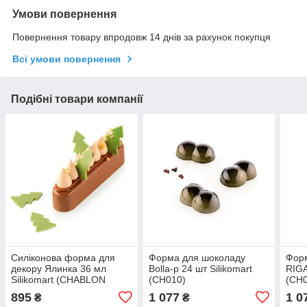
Умови повернення
Повернення товару впродовж 14 днів за рахунок покупця
Всі умови повернення
Подібні товари компанії
Силіконова форма для
Форма для шоколаду
Фор
декору Ялинка 36 мл
Bolla-p 24 шт Silikomart
RIGA
Silikomart (CHABLON
(CH010)
(CH
TREE)
895
1 077
1 0
₴
₴