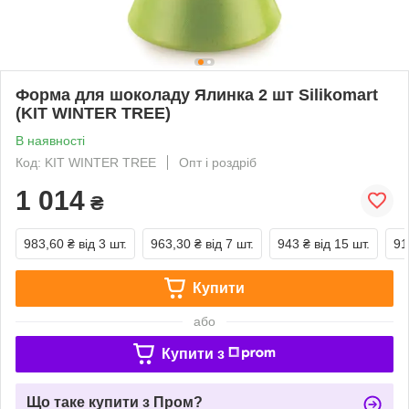
Форма для шоколаду Ялинка 2 шт Silikomart
(KIT WINTER TREE)
В наявності
Код: KIT WINTER TREE
Опт і роздріб
1 014
₴
983,60 ₴
від 3 шт.
963,30 ₴
від 7 шт.
943 ₴
від 15 шт.
91
Купити
або
Купити з
Що таке купити з Пром?