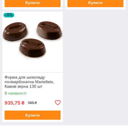
Купити
Купити
–5%
Форма для шоколаду
полікарбонатна Martellato,
Кавові зерна 130 шт
(MA1281)
В наявності
935,75
₴
985 ₴
Купити