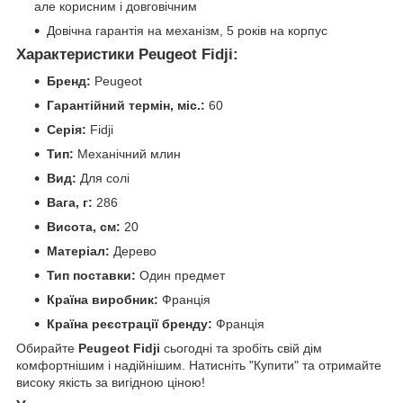
але корисним і довговічним
Довічна гарантія на механізм, 5 років на корпус
Характеристики Peugeot Fidji:
Бренд:
Peugeot
Гарантійний термін, міс.:
60
Серія:
Fidji
Тип:
Механічний млин
Вид:
Для солі
Вага, г:
286
Висота, см:
20
Матеріал:
Дерево
Тип поставки:
Один предмет
Країна виробник:
Франція
Країна реєстрації бренду:
Франція
Обирайте
Peugeot Fidji
сьогодні та зробіть свій дім
комфортнішим і надійнішим. Натисніть "Купити" та отримайте
високу якість за вигідною ціною!