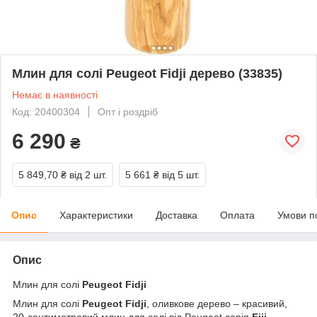
Млин для солі Peugeot Fidji дерево (33835)
Немає в наявності
Код: 20400304
Опт і роздріб
6 290
₴
5 849,70 ₴
від 2 шт.
5 661 ₴
від 5 шт.
Опис
Характеристики
Доставка
Оплата
Умови п
Опис
Млин для солі
Peugeot Fidji
Млин для солі
Peugeot Fidji
, оливкове дерево – красивий,
20-сантиметровий млин для солі від Peugeot серія
Fiji.