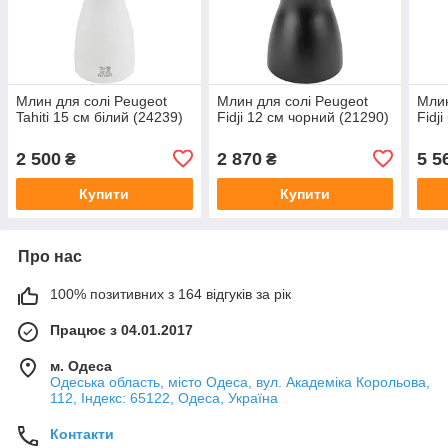
Млин для солі Peugeot
Млин для солі Peugeot
Млин
Tahiti 15 см білий (24239)
Fidji 12 см чорний (21290)
Fidj
2 500
2 870
5 5
₴
₴
Купити
Купити
Про нас
100% позитивних з 164 відгуків за рік
Працює з 04.01.2017
м. Одеса
Одеська область, місто Одеса, вул. Академіка Корольова,
112, Індекс: 65122, Одеса, Україна
Контакти