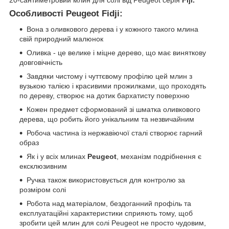
Особливості Peugeot Fidji:
Вона з оливкового дерева і у кожного такого млина
свій природний малюнок
Оливка - це велике і міцне дерево, що має виняткову
довговічність
Завдяки чистому і чуттєвому профілю цей млин з
вузькою талією і красивими прожилками, що проходять
по дереву, створює на дотик бархатисту поверхню
Кожен предмет сформований зі шматка оливкового
дерева, що робить його унікальним та незвичайним
Робоча частина із нержавіючої сталі створює гарний
образ
Як і у всіх млинах
Peugeot
, механізм подрібнення є
ексклюзивним
Ручка також використовується для контролю за
розміром солі
Робота над матеріалом, бездоганний профіль та
експлуатаційні характеристики сприяють тому, щоб
зробити цей млин для солі Peugeot не просто чудовим,